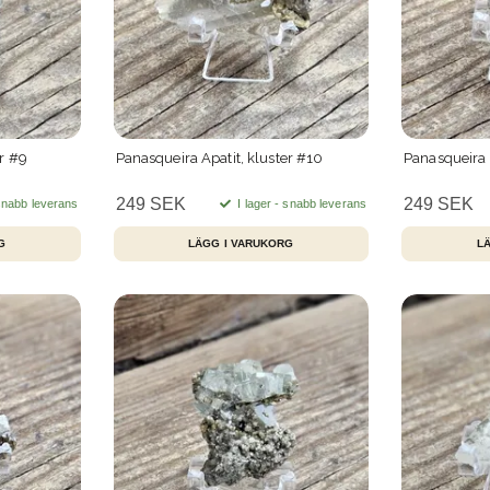
er #9
Panasqueira Apatit, kluster #10
Panasqueira A
249 SEK
249 SEK
 snabb leverans
I lager - snabb leverans