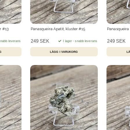
r #13
Panasqueira Apatit, kluster #15
Panasqueira A
249 SEK
249 SEK
 snabb leverans
I lager - snabb leverans