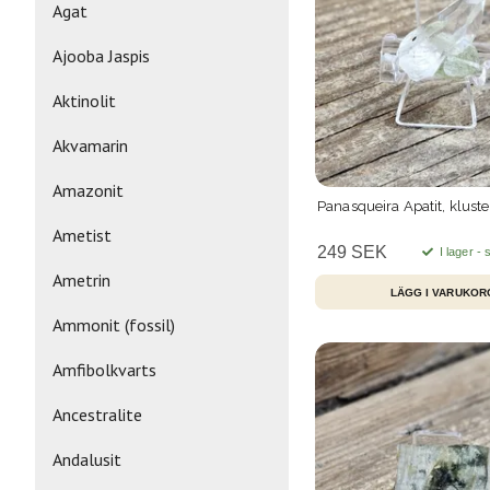
Agat
Ajooba Jaspis
Aktinolit
Akvamarin
Amazonit
Panasqueira Apatit, kluste
Ametist
249 SEK
I lager -
Ametrin
Ammonit (fossil)
Amfibolkvarts
Ancestralite
Andalusit