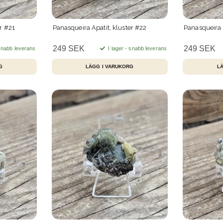
r #21
Panasqueira Apatit, kluster #22
Panasqueira 
249 SEK
249 SEK
 snabb leverans
I lager - snabb leverans