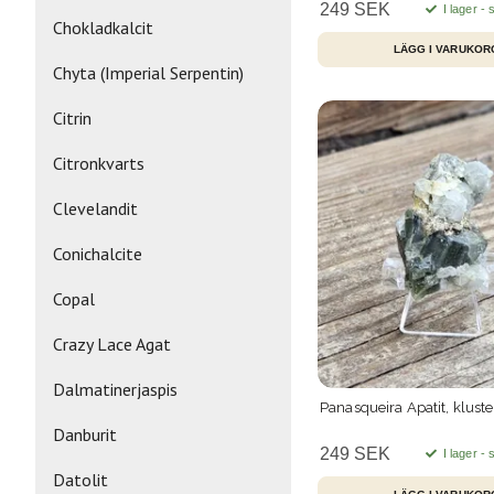
249 SEK
I lager -
Chokladkalcit
Chyta (Imperial Serpentin)
Citrin
Citronkvarts
Clevelandit
Conichalcite
Copal
Crazy Lace Agat
Dalmatinerjaspis
Panasqueira Apatit, klust
Danburit
249 SEK
I lager -
Datolit