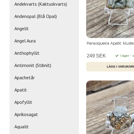
Andekvarts (Kaktuskvarts)
Andenopal (Blå Opal)
Angelit
Angel Aura
Panasqueira Apatit, klust
Anthophyllit
249 SEK
I lager -
Antimonit (Stibnit)
Apachetår
Apatit
Apofyllit
Aprikosagat
Aqualit