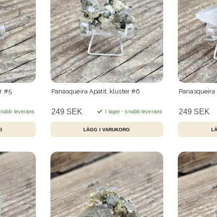
r #5
Panasqueira Apatit, kluster #6
Panasqueira A
249 SEK
249 SEK
 snabb leverans
I lager - snabb leverans