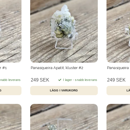
r #1
Panasqueira Apatit, kluster #2
Panasqueira A
249 SEK
249 SEK
 snabb leverans
I lager - snabb leverans