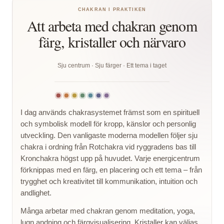
CHAKRAN I PRAKTIKEN
Att arbeta med chakran genom
färg, kristaller och närvaro
Sju centrum · Sju färger · Ett tema i taget
I dag används chakrasystemet främst som en spirituell
och symbolisk modell för kropp, känslor och personlig
utveckling. Den vanligaste moderna modellen följer sju
chakra i ordning från Rotchakra vid ryggradens bas till
Kronchakra högst upp på huvudet. Varje energicentrum
förknippas med en färg, en placering och ett tema – från
trygghet och kreativitet till kommunikation, intuition och
andlighet.
Många arbetar med chakran genom meditation, yoga,
lugn andning och färgvisualisering. Kristaller kan väljas