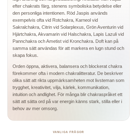
efter chakrats färg, stenens symboliska betydelse eller
den personliga intentionen. Röd Jaspis används
exempelvis ofta vid Rotchakra, Karneol vid
Sakralchakra, Citrin vid Solarplexus, Grön Aventurin vid
Hjärtchakra, Akvamarin vid Halschakra, Lapis Lazuli vid
Pannchakra och Ametist vid Kronchakra. Doft kan på
samma sätt användas för att markera en lugn stund och
skapa fokus.
Orden öppna, aktivera, balansera och blockerat chakra
förekommer ofta i modern chakralitteratur. De beskriver
olika sätt att rikta uppmärksamheten mot livsteman som
trygghet, kreativitet, vilja, kärlek, kommunikation,
intuition och andlighet. För många blir chakraspråket ett
sätt att sätta ord på var energin känns stark, stilla eller i
behov av mer omsorg.
VANLIGA FRÅGOR