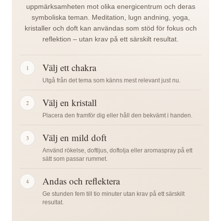
·
halvmåne
triangel
trianglar
triangel
centralt
lotus ·
uppmärksamheten mot olika energicentrum och deras
triangel
· vatten
· eld
· luft
· eter
tecken
helhet
symboliska teman. Meditation, lugn andning, yoga,
· jord
kristaller och doft kan användas som stöd för fokus och
De sex
De tio
De tolv
De
De två
Den
reflektion – utan krav på ett särskilt resultat.
De fyra
bladen
bladen
bladen
sexton
bladen
tusenbladi
bladen
bär sex
bär tio
bär tolv
bladen
bär
lotusen
Välj ett chakra
1
bär fyra
sanskritljud.
sanskritljud.
sanskritljud.
motsvarar
varsitt
samlar
Utgå från det tema som känns mest relevant just nu.
sanskritljud.
Halvmånen
Den
De två
sexton
sanskritljud
alfabetets
Kvadraten
och
nedåtvända
trianglarna
sanskritvokaler.
och
ljud i ett
Välj en kristall
2
uttrycker
cirkeln
triangeln
möts i
Cirkeln
visar
mycket
Placera den framför dig eller håll den bekvämt i handen.
jordelementets
hör till
är
en
förknippas
två
stort
fasta
vattenelementet
eldens
sexuddig
med
sidor
symboliskt
Välj en mild doft
3
och
och
tecken
form
rymd
som
antal.
Använd rökelse, doftljus, doftolja eller aromaspray på ett
stabila
uttrycker
och
och
eller
möts i
Mönstret
sätt som passar rummet.
kvalitet,
rörelse,
uttrycker
uttrycker
eter –
ett
uttrycker
Andas och reflektera
4
medan
förändring
värme,
föreningen
det
gemensamt
fullständig
Ge stunden fem till tio minuter utan krav på ett särskilt
den
och ett
omvandling
mellan
element
centrum.
och
resultat.
nedåtvända
naturligt
och den
uppåtgående
som ger
Mönstret
gränslös
triangeln
flöde.
kraft
och
plats åt
uttrycker
mångfald