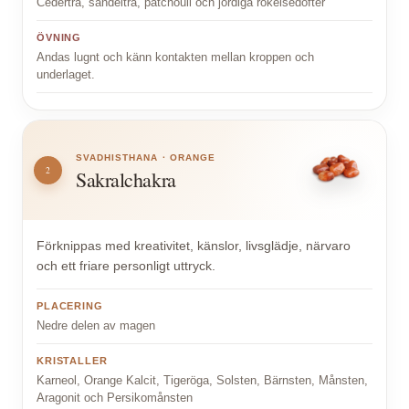
Cederträ, sandelträ, patchouli och jordiga rökelsedofter
ÖVNING
Andas lugnt och känn kontakten mellan kroppen och
underlaget.
SVADHISTHANA · ORANGE
2
Sakralchakra
Förknippas med kreativitet, känslor, livsglädje, närvaro
och ett friare personligt uttryck.
PLACERING
Nedre delen av magen
KRISTALLER
Karneol, Orange Kalcit, Tigeröga, Solsten, Bärnsten, Månsten,
Aragonit och Persikomånsten