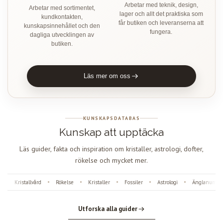
Arbetar med teknik, design,
Arbetar med sortimentet,
lager och allt det praktiska som
kundkontakten,
får butiken och leveranserna att
kunskapsinnehållet och den
fungera.
dagliga utvecklingen av
butiken.
Läs mer om oss
KUNSKAPSDATABAS
Kunskap att upptäcka
Läs guider, fakta och inspiration om kristaller, astrologi, dofter,
rökelse och mycket mer.
Kristallvård
Rökelse
Kristaller
Fossiler
Astrologi
Änglanummer
•
•
•
•
•
•
Utforska alla guider