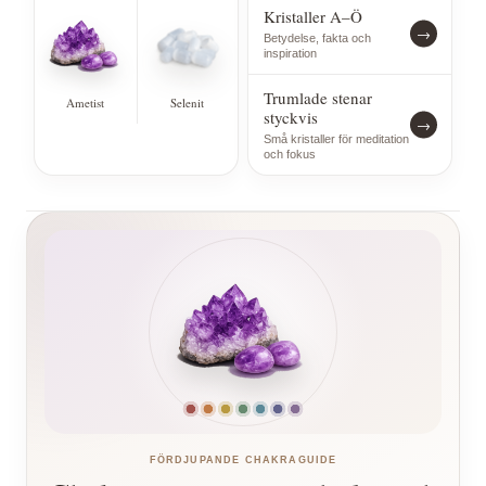
Kristaller A–Ö
→
Betydelse, fakta och
inspiration
Trumlade stenar
Ametist
Selenit
styckvis
→
Små kristaller för meditation
och fokus
FÖRDJUPANDE CHAKRAGUIDE