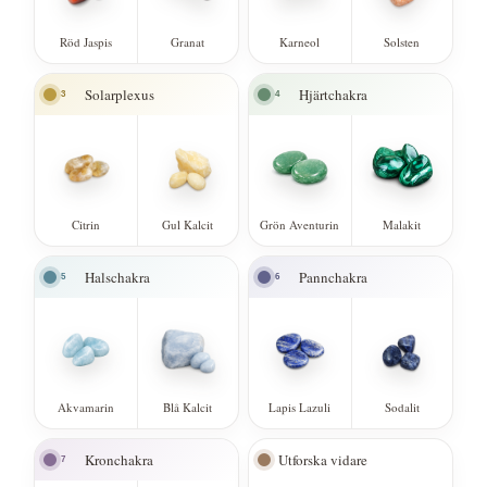
Röd Jaspis
Granat
Karneol
Solsten
Solarplexus
Hjärtchakra
3
4
Citrin
Gul Kalcit
Grön Aventurin
Malakit
Halschakra
Pannchakra
5
6
Akvamarin
Blå Kalcit
Lapis Lazuli
Sodalit
Kronchakra
Utforska vidare
7