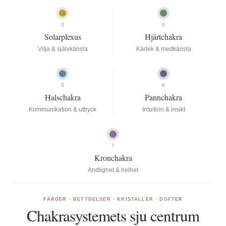
3
4
Solarplexus
Hjärtchakra
Vilja & självkänsla
Kärlek & medkänsla
5
6
Halschakra
Pannchakra
Kommunikation & uttryck
Intuition & insikt
7
Kronchakra
Andlighet & helhet
FÄRGER · BETYDELSER · KRISTALLER · DOFTER
Chakrasystemets sju centrum