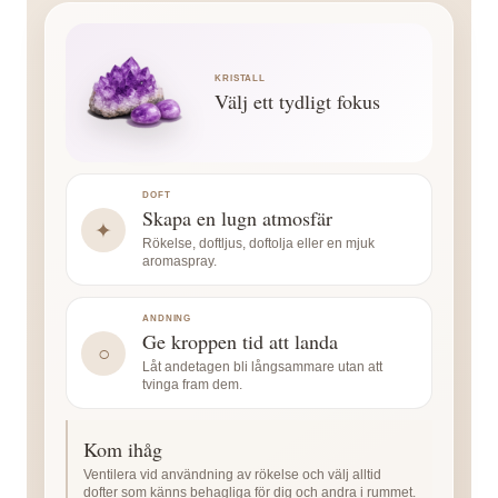
hör
som
nedåtgående
ljud,
samling,
som
samman
förvandlar
krafter –
vibration
koncentration
återgår
med
något
en
och
och
till en
KRISTALL
Välj ett tydligt fokus
den
från ett
balanspunkt
uttryck.
enhet i
helhet.
vilande
tillstånd
mitt i
symbolens
kraften
till ett
chakrasystemet.
centrum.
vid
annat.
DOFT
Skapa en lugn atmosfär
chakrasystemets
✦
Rökelse, doftljus, doftolja eller en mjuk
grund.
aromaspray.
ANDNING
Ge kroppen tid att landa
○
Låt andetagen bli långsammare utan att
tvinga fram dem.
Kom ihåg
Ventilera vid användning av rökelse och välj alltid
dofter som känns behagliga för dig och andra i rummet.