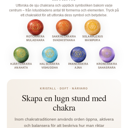
Utforska de sju chakrana och upptäck symboliken bakom varje
centrum – från lotusbladens antal till formerna och elementen. Tryck på
ett chakraklot för att utforska dess symbol och betydelse.
ROTCHAKRA
SAKRALCHAKRA
SOLARPLEXUS
MULADHARA
SVADHISTHANA
MANIPURA
HJÄRTCHAKRA
HALSCHAKRA
PANNCHAKRA
KRONCHAKRA
ANAHATA
VISHUDDHA
AJNA
SAHASRARA
Muladhara
Svadhisthana
Manipura
Anahata
Vishuddha
Ajna ·
Sahasrara
·
·
·
·
·
Pannchakra
·
KRISTALL · DOFT · NÄRVARO
Rotchakra
Sakralchakra
Solarplexus
Hjärtchakra
Halschakra
Kronchakr
Skapa en lugn stund med
2
4
6
10
12
16
Tusenb
lotusblad
chakra
lotusblad
lotusblad
lotusblad
lotusblad
lotusblad
lotus
Två
Inom chakratraditionen används orden öppna, aktivera
Kvadrat
Cirkel ·
Nedåtvänd
Två
Cirkel ·
blad ·
Flerlagrad
och balansera för att beskriva hur man riktar