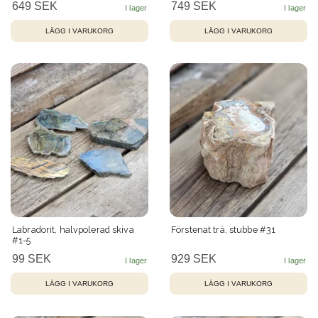
649 SEK
749 SEK
Labradorit, halvpolerad skiva
Förstenat trä, stubbe #31
#1-5
99 SEK
929 SEK
LÄGG I VARUKORG