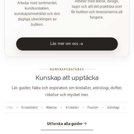
Arbetar med teknik, design,
Arbetar med sortimentet,
lager och allt det praktiska som
kundkontakten,
får butiken och leveranserna att
kunskapsinnehållet och den
fungera.
dagliga utvecklingen av
butiken.
Läs mer om oss
KUNSKAPSDATABAS
Kunskap att upptäcka
Läs guider, fakta och inspiration om kristaller, astrologi, dofter,
rökelse och mycket mer.
Dofter
Kristallvård
Rökelse
Kristaller
Fossiler
Astrologi
Ängl
•
•
•
•
•
•
Utforska alla guider