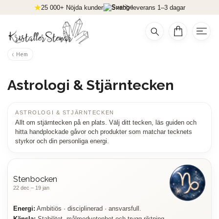
25 000+ Nöjda kunder
Snabb leverans 1–3 dagar
Hem
Astrologi & Stjärntecken
ASTROLOGI & STJÄRNTECKEN
Allt om stjärntecken på en plats. Välj ditt tecken, läs guiden och
hitta handplockade gåvor och produkter som matchar tecknets
styrkor och din personliga energi.
Stenbocken
22 dec – 19 jan
Energi:
Ambitiös · disciplinerad · ansvarsfull.
Känsla:
Stabilitet, målmedvetenhet och trygg riktning.