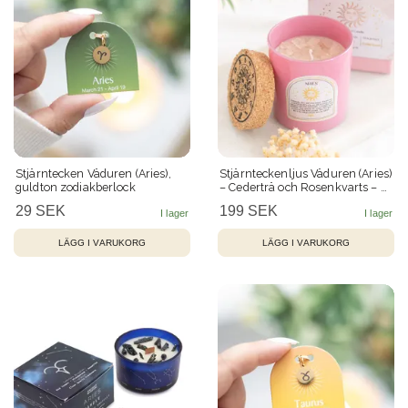
Stjärntecken Väduren (Aries),
Stjärnteckenljus Väduren (Aries)
guldton zodiakberlock
– Cederträ och Rosenkvarts – 21
h
29 SEK
199 SEK