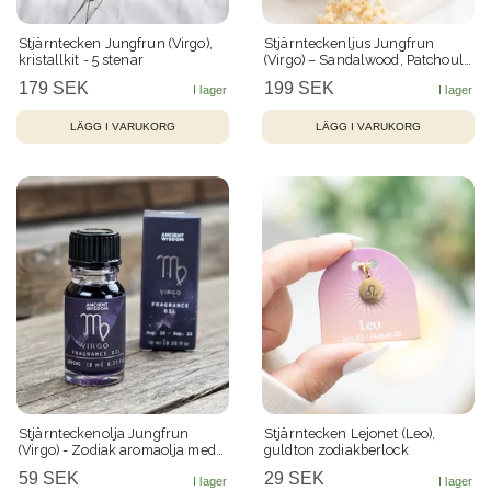
Stjärntecken Jungfrun (Virgo),
Stjärnteckenljus Jungfrun
kristallkit - 5 stenar
(Virgo) – Sandalwood, Patchouli
och Bergkristall – 21 h
179 SEK
199 SEK
Stjärnteckenolja Jungfrun
Stjärntecken Lejonet (Leo),
(Virgo) - Zodiak aromaolja med
guldton zodiakberlock
glitter, 10 ml
59 SEK
29 SEK