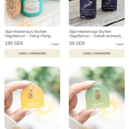
Stjärnteckenljus Skytten
Stjärnteckenolja Skytten
(Sagittarius) – Ylang-Ylang,
(Sagittarius) – Zodiak aromaolja
Bärnsten och Amazonit – 21 h
med glitter, 10 ml
199 SEK
59 SEK