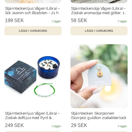
Stjärnteckenljus Vågen (Libra) –
Stjärnteckenolja Vågen (Libra) –
Söt Jasmin och Blodsten – 21 h
Zodiak aromaolja med glitter, 10
ml
199 SEK
59 SEK
Stjärnteckenljus Vågen (Libra) –
Stjärntecken Skorpionen
Zodiak doftljus med Pyrit &
(Scorpio), guldton zodiakberlock
kristallarmband 22 h
249 SEK
29 SEK