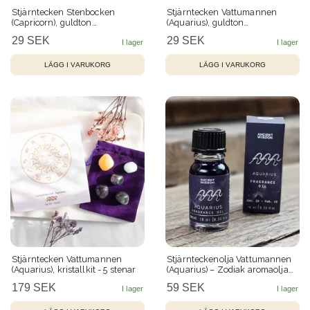
Stjärntecken Stenbocken
Stjärntecken Vattumannen
(Capricorn), guldton
(Aquarius), guldton
zodiakberlock
zodiakberlock
29 SEK
29 SEK
Stjärntecken Vattumannen
Stjärnteckenolja Vattumannen
(Aquarius), kristallkit - 5 stenar
(Aquarius) – Zodiak aromaolja
med glitter, 10 ml
179 SEK
59 SEK