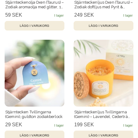
Stjärnteckenolja Oxen (Taurus) –
Stjärnteckenljus Oxen (Taurus) –
Zodiak aromaolja med glitter, 10
Zodiak doftljus med Pyrit &
ml
kristallarmband 22 h
59 SEK
249 SEK
Stjärntecken Tvillingarna
Stjärnteckenljus Tvillingarna
(Gemini), guldton zodiakberlock
(Gemini) – Lavendel, Cederträ
och Gul Jade – 21 h
29 SEK
199 SEK