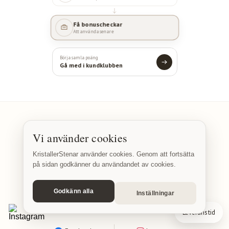
Få bonuscheckar
Att använda senare
Börja samla poäng
Gå med i kundklubben
Vi använder cookies
INFORMATION
KristallerStenar använder cookies. Genom att fortsätta
Kontakt
Kundrecensioner
Kundklubb
Om oss
på sidan godkänner du användandet av cookies.
Kunskapsdatabas
Certifikat
Köpvillkor
Retur
Skötselråd & användning
Kristaller & dess uppkomst
Godkänn alla
Inställningar
SOCIALA MEDIER