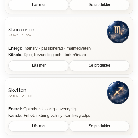
Läs mer
Se produkter
Skorpionen
23 okt – 21 nov
Energi:
Intensiv · passionerad · målmedveten.
Känsla:
Djup, förvandling och stark närvaro.
Läs mer
Se produkter
Skytten
22 nov – 21 dec
Energi:
Optimistisk · ärlig · äventyrlig.
Känsla:
Frihet, riktning och nyfiken livsglädje.
Läs mer
Se produkter