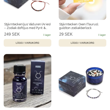
Stjärnteckenljus Väduren (Aries)
Stjärntecken Oxen (Taurus),
– Zodiak doftljus med Pyrit &
guldton zodiakberlock
kristallarmband 22 h
249 SEK
29 SEK