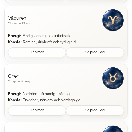
Väduren
21 mar – 19 apr
Energi:
Modig · energisk · initiativrik.
Känsla:
Rörelse, drivkraft och tydlig eld.
Läs mer
Se produkter
Oxen
20 apr – 20 maj
Energi:
Jordnära · tålmodig · pålitlig.
Känsla:
Trygghet, närvaro och vardagslyx.
Läs mer
Se produkter