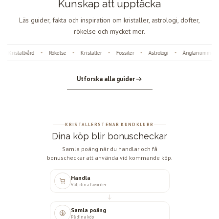
Kunskap att upptäcka
Läs guider, fakta och inspiration om kristaller, astrologi, dofter,
rökelse och mycket mer.
lvård
Rökelse
Kristaller
Fossiler
Astrologi
Änglanummer
Dofte
•
•
•
•
•
•
Utforska alla guider
KRISTALLERSTENAR KUNDKLUBB
Dina köp blir bonuscheckar
Samla poäng när du handlar och få
bonuscheckar att använda vid kommande köp.
Handla
Välj dina favoriter
Samla poäng
På dina köp