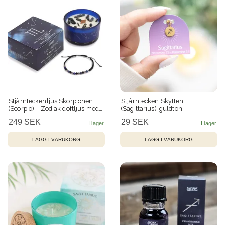
Stjärnteckenljus Skorpionen
Stjärntecken Skytten
(Scorpio) – Zodiak doftljus med
(Sagittarius), guldton
Pyrit & kristallarmband 22 h
zodiakberlock
249 SEK
29 SEK