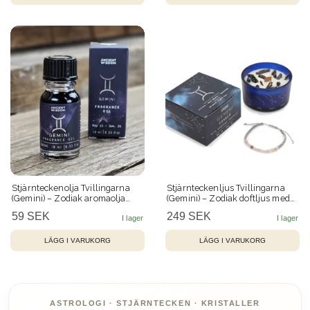
Stjärnteckenolja Tvillingarna
Stjärnteckenljus Tvillingarna
(Gemini) – Zodiak aromaolja
(Gemini) – Zodiak doftljus med
med glitter, 10 ml
Pyrit & kristallarmband 22 h
59 SEK
249 SEK
ASTROLOGI · STJÄRNTECKEN · KRISTALLER