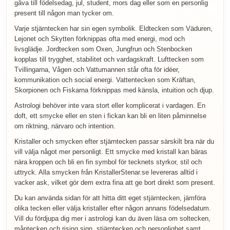
gåva till födelsedag, jul, student, mors dag eller som en personlig
present till någon man tycker om.
Varje stjärntecken har sin egen symbolik. Eldtecken som Väduren,
Lejonet och Skytten förknippas ofta med energi, mod och
livsglädje. Jordtecken som Oxen, Jungfrun och Stenbocken
kopplas till trygghet, stabilitet och vardagskraft. Lufttecken som
Tvillingarna, Vågen och Vattumannen står ofta för idéer,
kommunikation och social energi. Vattentecken som Kräftan,
Skorpionen och Fiskarna förknippas med känsla, intuition och djup.
Astrologi behöver inte vara stort eller komplicerat i vardagen. En
doft, ett smycke eller en sten i fickan kan bli en liten påminnelse
om riktning, närvaro och intention.
Kristaller och smycken efter stjärntecken passar särskilt bra när du
vill välja något mer personligt. Ett smycke med kristall kan bäras
nära kroppen och bli en fin symbol för tecknets styrkor, stil och
uttryck. Alla smycken från KristallerStenar.se levereras alltid i
vacker ask, vilket gör dem extra fina att ge bort direkt som present.
Du kan använda sidan för att hitta ditt eget stjärntecken, jämföra
olika tecken eller välja kristaller efter någon annans födelsedatum.
Vill du fördjupa dig mer i astrologi kan du även läsa om soltecken,
måntecken och rising sign, stjärntecken och personlighet samt