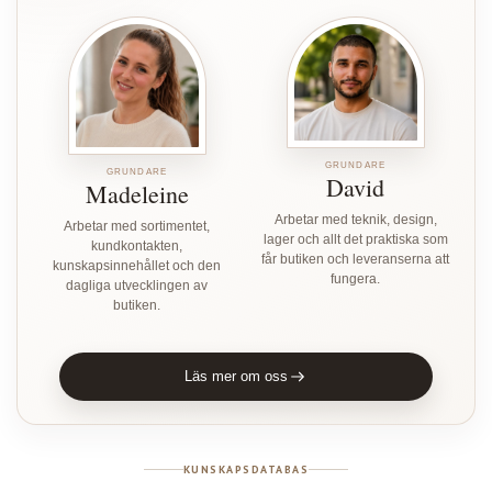
GRUNDARE
GRUNDARE
David
Madeleine
Arbetar med teknik, design,
Arbetar med sortimentet,
lager och allt det praktiska som
kundkontakten,
får butiken och leveranserna att
kunskapsinnehållet och den
fungera.
dagliga utvecklingen av
butiken.
Läs mer om oss
KUNSKAPSDATABAS