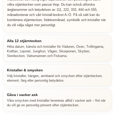
vilka stjärntecken som passar ihop. Du kan också utforska
änglanummer och betydelsen av 111, 222, 333, 444 och 555,
månadsstenar och vårt kristall-lexikon A–Ö. På så sätt kan du
kombinera stjärntecken, födelsemånad, symbolik och kristaller när
du vill välja något mer personligt.
Alla 12 stjärntecken
Hitta datum, känsla och kristaller för Väduren, Oxen, Tvillingarna,
Kräftan, Lejonet, Jungfrun, Vågen, Skorpionen, Skytten,
Stenbocken, Vattumannen och Fiskarna.
Kristaller & smycken
Välj kristaller, hängen, armband och smycken efter stjärntecken,
element, färg eller personlig betydelse.
Gåva i vacker ask
Våra smycken med kristaller levereras alltid i vacker ask – fint när
du vill ge en personlig present efter stjärntecken.