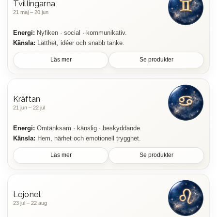
Tvillingarna
21 maj – 20 jun
Energi:
Nyfiken · social · kommunikativ.
Känsla:
Lätthet, idéer och snabb tanke.
Läs mer
Se produkter
Kräftan
21 jun – 22 jul
Energi:
Omtänksam · känslig · beskyddande.
Känsla:
Hem, närhet och emotionell trygghet.
Läs mer
Se produkter
Lejonet
23 jul – 22 aug