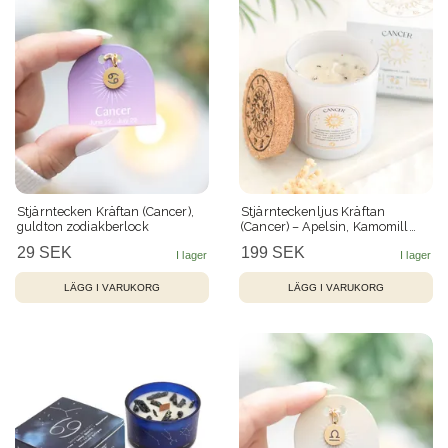
Stjärntecken Kräftan (Cancer),
Stjärnteckenljus Kräftan
guldton zodiakberlock
(Cancer) – Apelsin, Kamomill
och Vit Regnbågsmånsten – 21
29 SEK
199 SEK
h