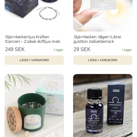
Stjärnteckenljus Kräftan
Stjärntecken Vågen (Libra),
(Cancer) – Zodiak doftljus med
guldton zodiakberlock
Pyrit & kristallarmband 22 h
249 SEK
29 SEK