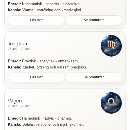
Energi:
Karismatisk · generös · självsäker.
Känsla:
Värme, utstrålning och kreativ glöd.
Läs mer
Se produkter
Jungfrun
23 aug – 22 sep
Energi:
Praktisk · analytisk · omtänksam.
Känsla:
Klarhet, ordning och varsam precision.
Läs mer
Se produkter
Vågen
23 sep – 22 okt
Energi:
Harmonisk · rättvis · charmig.
Känsla:
Balans, relationer och mjuk skönhet.