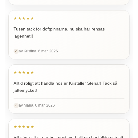
★★★★★
Tusen tack för doftpinnarna, nu ska här rensas
lägenhet!!
av Kristina, 6 mar. 2026
✓
★★★★★
Alltid roligt att handla hos er Kristaller Stenar! Tack så
jättemycket!
av Maria, 6 mar. 2026
✓
★★★★★
Vill säga att jag är helt nöjd med allt jag beställde och att