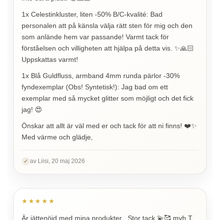
1x Celestinkluster, liten -50% B/C-kvalité: Bad
personalen att på känsla välja rätt sten för mig och den
som anlände hem var passande! Varmt tack för
förståelsen och villigheten att hjälpa på detta vis. ✨🙏🏻
Uppskattas varmt!
1x Blå Guldfluss, armband 4mm runda pärlor -30%
fyndexemplar (Obs! Syntetisk!): Jag bad om ett
exemplar med så mycket glitter som möjligt och det fick
jag! 😍
Önskar att allt är väl med er och tack för att ni finns! ❤️✨
Med värme och glädje,
av Liisi, 20 maj 2026
✓
★★★★★
Är jättenöjd med mina produkter . Stor tack 💫🥰 mvh T