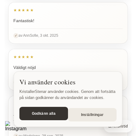
★★★★★
Fantastisk!
av AnnSofie, 3 okt. 2025
✓
★★★★★
Väldigt nöjd
Vi använder cookies
av Renee, 1 okt. 2025
✓
KristallerStenar använder cookies. Genom att fortsätta
på sidan godkänner du användandet av cookies.
★★★★★
Godkänn alla
Alla produkter var väldigt fina och motsvarade mina
Inställningar
förväntningar mycket väl. Jag är jättenöjd! Tack!
av Madelene, 28 sep. 2025
✓