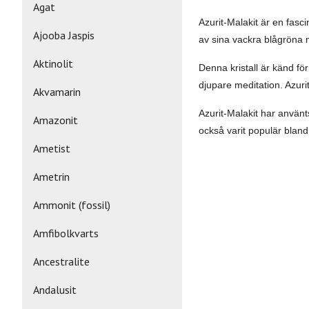
Agat
Azurit-Malakit är en fas
Ajooba Jaspis
av sina vackra blågröna 
Aktinolit
Denna kristall är känd fö
djupare meditation. Azurit
Akvamarin
Azurit-Malakit har använ
Amazonit
också varit populär bland
Ametist
Ametrin
Ammonit (fossil)
Amfibolkvarts
Ancestralite
Andalusit