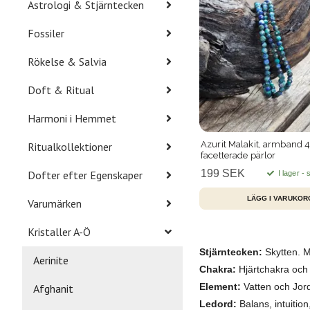
Astrologi & Stjärntecken
Fossiler
Rökelse & Salvia
Doft & Ritual
Harmoni i Hemmet
Azurit Malakit, armband
Ritualkollektioner
facetterade pärlor
199 SEK
Dofter efter Egenskaper
I lager -
Varumärken
Kristaller A-Ö
Stjärntecken:
Skytten. M
Aerinite
Chakra:
Hjärtchakra och 
Element:
Vatten och Jor
Afghanit
Ledord:
Balans, intuition