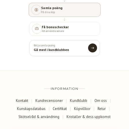
Samla poäng
På dina köp
Få bonuscheckar
Att använda senare
Börja samla poäng
Gå med i kundklubben
INFORMATION
Kontakt
Kundrecensioner
Kundklubb
Om oss
Kunskapsdatabas
Certifikat
Köpvillkor
Retur
Skötselråd & användning
Kristaller & dess uppkomst