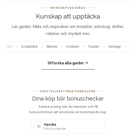
KUNSKAPSDATABAS
Kunskap att upptäcka
Läs guider, fakta och inspiration om kristaller, astrologi, dofter,
rökelse och mycket mer.
Dofter
Kristallvård
Rökelse
Kristaller
Fossiler
Astrologi
Ängl
•
•
•
•
•
•
Utforska alla guider
KRISTALLERSTENAR KUNDKLUBB
Dina köp blir bonuscheckar
Samla poäng när du handlar och få
bonuscheckar att använda vid kommande köp.
Handla
Välj dina favoriter