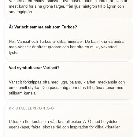
Variscit är ett relativt sällsynt, hydratiserat aluminiumfosfat. Den är
mest känd för sina gröna färger, från ljus mintgrön till blågrön och
smaragdgrön.
Är Variscit samma sak som Turkos?
Nej, Variscit och Turkos är olika mineraler. De kan likna varandra,
men Variscit är oftast grönare och har ofta en mjuk, vaxartad
lyster.
Vad symboliserar Variscit?
Variscit förknippas ofta med lugn, balans, klarhet, medkänsla och
emotionell styrka. Den passar dig som dras till gröna stenar med
stillsam känsla.
KRISTALLLEXIKON A–Ö
Utforska fler kristaller i vårt kristalllexikon A–Ö med betydelse,
egenskaper, fakta, skötselråd och inspiration för olika kristaller.