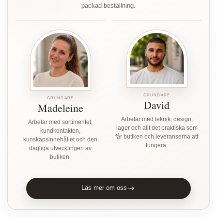
packad beställning.
GRUNDARE
GRUNDARE
David
Madeleine
Arbetar med teknik, design,
Arbetar med sortimentet,
lager och allt det praktiska som
kundkontakten,
får butiken och leveranserna att
kunskapsinnehållet och den
fungera.
dagliga utvecklingen av
butiken.
Läs mer om oss