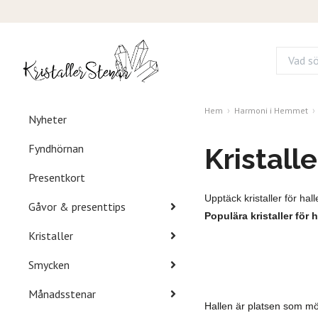
Hem
Harmoni i Hemmet
Nyheter
Fyndhörnan
Kristalle
Presentkort
Upptäck kristaller för h
Gåvor & presenttips
Populära kristaller för h
Kristaller
Smycken
Månadsstenar
Hallen är platsen som möt