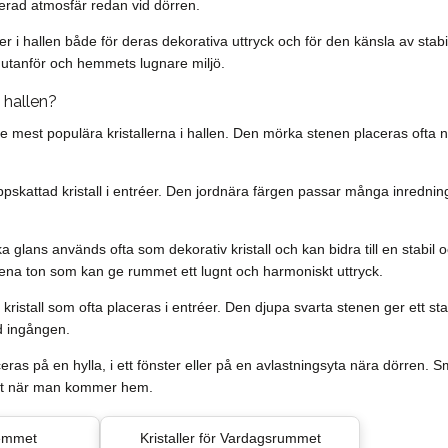
rad atmosfär redan vid dörren.
er i hallen både för deras dekorativa uttryck och för den känsla av sta
utanför och hemmets lugnare miljö.
i hallen?
e mest populära kristallerna i hallen. Den mörka stenen placeras ofta n
pskattad kristall i entréer. Den jordnära färgen passar många inrednin
 glans används ofta som dekorativ kristall och kan bidra till en stabil o
 rena ton som kan ge rummet ett lugnt och harmoniskt uttryck.
 kristall som ofta placeras i entréer. Den djupa svarta stenen ger ett st
id ingången.
aceras på en hylla, i ett fönster eller på en avlastningsyta nära dörren. 
art när man kommer hem.
Hemmet
Kristaller för Vardagsrummet