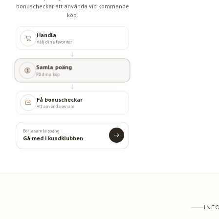
bonuscheckar att använda vid kommande
köp.
Handla
Välj dina favoriter
Samla poäng
På dina köp
Få bonuscheckar
Att använda senare
Börja samla poäng
Gå med i kundklubben
INF