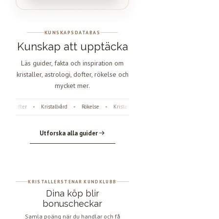
KUNSKAPSDATABAS
Kunskap att upptäcka
Läs guider, fakta och inspiration om
kristaller, astrologi, dofter, rökelse och
mycket mer.
Dofter
Kristallvård
Rökelse
Kristaller
Fossiler
Astrologi
Äng
•
•
•
•
•
•
Utforska alla guider
KRISTALLERSTENAR KUNDKLUBB
Dina köp blir
bonuscheckar
Samla poäng när du handlar och få