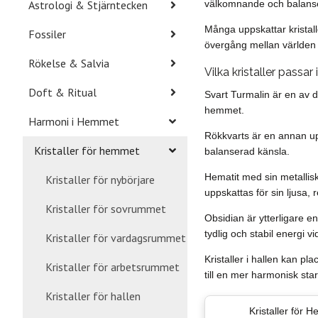
Astrologi & Stjärntecken
välkomnande och balanse
Många uppskattar kristall
Fossiler
övergång mellan världen 
Rökelse & Salvia
Vilka kristaller passar 
Doft & Ritual
Svart Turmalin är en av d
hemmet.
Harmoni i Hemmet
Rökkvarts är en annan up
Kristaller för hemmet
balanserad känsla.
Hematit med sin metalliska
Kristaller för nybörjare
uppskattas för sin ljusa,
Kristaller för sovrummet
Obsidian är ytterligare en
tydlig och stabil energi v
Kristaller för vardagsrummet
Kristaller i hallen kan pl
Kristaller för arbetsrummet
till en mer harmonisk st
Kristaller för hallen
Kristaller för 