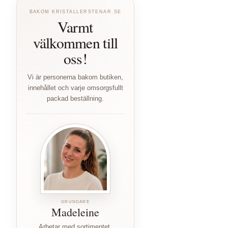
BAKOM KRISTALLERSTENAR.SE
Varmt
välkommen till
oss!
Vi är personerna bakom butiken,
innehållet och varje omsorgsfullt
packad beställning.
GRUNDARE
Madeleine
Arbetar med sortimentet,