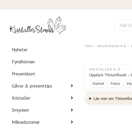
Hem
Alla Kristaller A-Ö
Nyheter
Fyndhörnan
KRISTALLER A–Ö
Presentkort
Upptäck Yttriumfluorit – 
Klarhet
Fokus
Int
Gåvor & presenttips
Kristaller
Läs mer om Yttriumfluo
Smycken
Månadsstenar