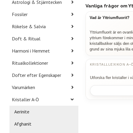
Astrologi & Stjärntecken
Vanliga frågor om Yt
Fossiler
Vad är Yttriumfluorit?
Rökelse & Salvia
Yttriumfluorit är en ovanli
Doft & Ritual
yttrium förekommer i mine
kristallbutiker säljs den 
grund av sina mjuka lila el
Harmoni i Hemmet
Ritualkollektioner
KRISTALLLEXIKON A–
Dofter efter Egenskaper
Utforska fler kristaller i
Varumärken
Kristaller A-Ö
Aerinite
Afghanit