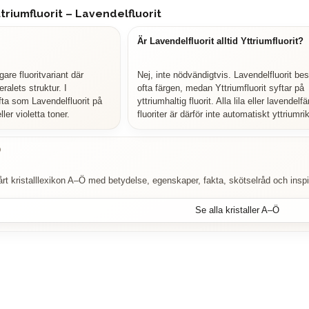
triumfluorit – Lavendelfluorit
Är Lavendelfluorit alltid Yttriumfluorit?
gare fluoritvariant där
Nej, inte nödvändigtvis. Lavendelfluorit bes
ralets struktur. I
ofta färgen, medan Yttriumfluorit syftar på
ofta som Lavendelfluorit på
yttriumhaltig fluorit. Alla lila eller lavendelf
ler violetta toner.
fluoriter är därför inte automatiskt yttriumri
Ö
 vårt kristalllexikon A–Ö med betydelse, egenskaper, fakta, skötselråd och inspira
Se alla kristaller A–Ö