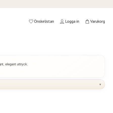
Önskelistan
Logga in
Varukorg
delfluorit
nt, elegant uttryck.