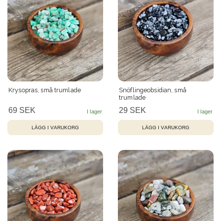
Krysopras, små trumlade
Snöflingeobsidian, små
trumlade
69 SEK
29 SEK