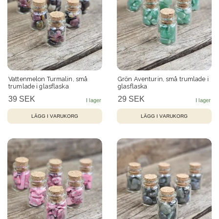
Vattenmelon Turmalin, små
Grön Aventurin, små trumlade i
trumlade i glasflaska
glasflaska
39 SEK
29 SEK