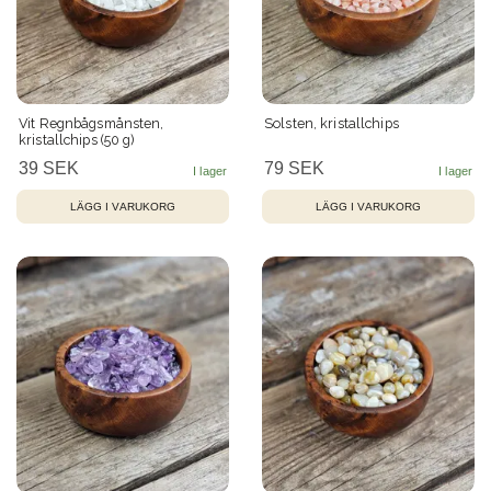
Vit Regnbågsmånsten,
Solsten, kristallchips
kristallchips (50 g)
39 SEK
79 SEK