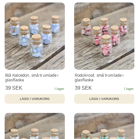
Blå Kalcedon, små trumlade i
Rodokrosit, små trumlade i
glasflaska
glasflaska
39 SEK
39 SEK