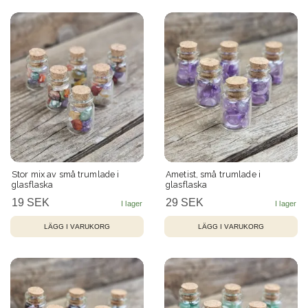
Stor mix av små trumlade i
Ametist, små trumlade i
glasflaska
glasflaska
19 SEK
29 SEK