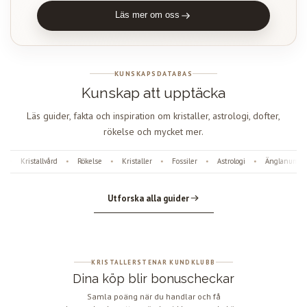
Läs mer om oss
KUNSKAPSDATABAS
Kunskap att upptäcka
Läs guider, fakta och inspiration om kristaller, astrologi, dofter,
rökelse och mycket mer.
tallvård
Rökelse
Kristaller
Fossiler
Astrologi
Änglanummer
Dof
•
•
•
•
•
•
Utforska alla guider
KRISTALLERSTENAR KUNDKLUBB
Dina köp blir bonuscheckar
Samla poäng när du handlar och få