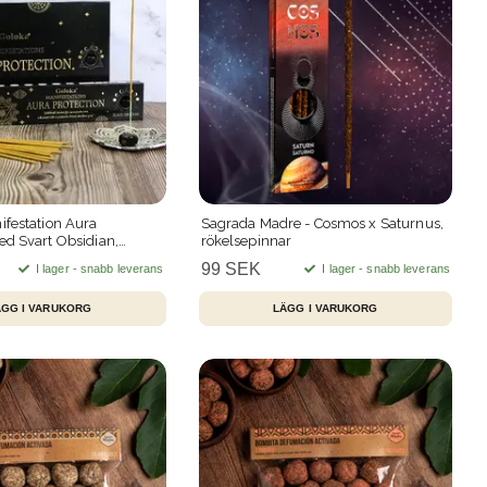
ifestation Aura
Sagrada Madre - Cosmos x Saturnus,
ed Svart Obsidian,
rökelsepinnar
r
99 SEK
I lager - snabb leverans
I lager - snabb leverans