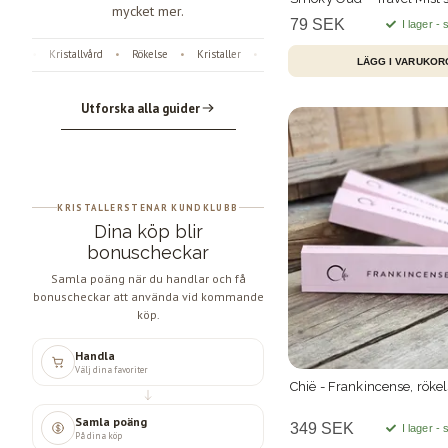
mycket mer.
79 SEK
I lager -
Kristallvård
Rökelse
Kristaller
Fossiler
Astrologi
Änglanummer
•
•
•
•
•
•
Utforska alla guider
KRISTALLERSTENAR KUNDKLUBB
Dina köp blir
bonuscheckar
Samla poäng när du handlar och få
bonuscheckar att använda vid kommande
köp.
Handla
Välj dina favoriter
Chië - Frankincense, röke
Samla poäng
349 SEK
I lager -
På dina köp