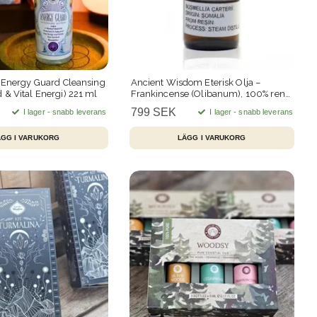
– Energy Guard Cleansing
Ancient Wisdom Eterisk Olja –
 & Vital Energi) 221 ml
Frankincense (Olibanum), 100% ren
(50 ml)
799 SEK
I lager - snabb leverans
I lager - snabb leverans