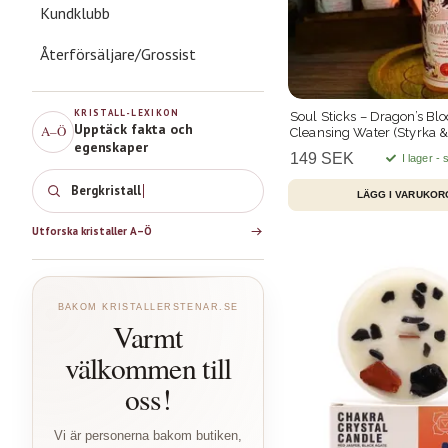
Kundklubb
Återförsäljare/Grossist
KRISTALL-LEXIKON
Soul Sticks – Dragon’s Bl
Upptäck fakta och
A–Ö
Cleansing Water (Styrka 
egenskaper
ml
149 SEK
I lager -
Ro
Utforska kristaller A–Ö
BAKOM KRISTALLERSTENAR.SE
Varmt
välkommen till
oss!
Vi är personerna bakom butiken,