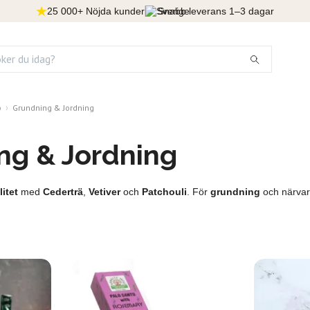
25 000+ Nöjda kunder
Snabb leverans 1–3 dagar
p
Grundning & Jordning
ng & Jordning
litet
med
Cederträ
,
Vetiver
och
Patchouli
. För
grundning
och närvar