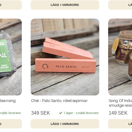
leansing,
Chië - Palo Santo, rökelsepinnar
Song Of India
smudge resi
349 SEK
149 SEK
 snabb leverans
I lager - snabb leverans