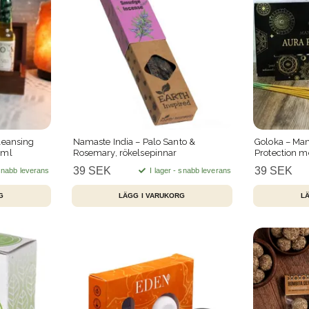
Cleansing
Namaste India – Palo Santo &
Goloka – Man
 ml
Rosemary, rökelsepinnar
Protection m
rökelsepinna
39 SEK
39 SEK
 snabb leverans
I lager - snabb leverans