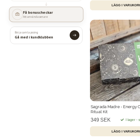
Få bonuscheckar
Att använda senare
Börja samla poäng
Gå med i kundklubben
Sagrada Madre - Energy C
Ritual Kit
349 SEK
I lager -