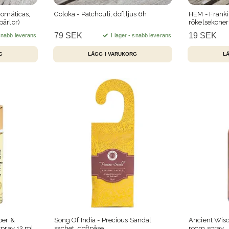
romáticas,
Goloka - Patchouli, doftljus 6h
HEM - Frank
ärlor)
rökelsekoner
79 SEK
19 SEK
 snabb leverans
I lager - snabb leverans
ber &
Song Of India - Precious Sandal
Ancient Wisd
spray 12 ml
sachet, doftpåse
room spray