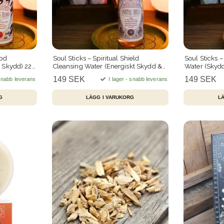
ood
Soul Sticks – Spiritual Shield
Soul Sticks 
& Skydd) 221
Cleansing Water (Energiskt Skydd &
Water (Skydd
Styrka) 221 ml
149 SEK
149 SEK
 snabb leverans
I lager - snabb leverans