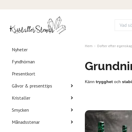
Hem
Dofter efter egenska
Nyheter
Fyndhörnan
Grundni
Presentkort
Känn
trygghet
och
stabi
Gåvor & presenttips
Kristaller
Smycken
Månadsstenar