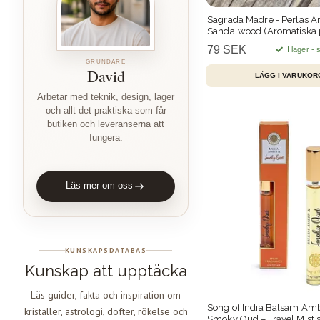
Sagrada Madre - Perlas A
Sandalwood (Aromatiska p
79 SEK
I lager -
GRUNDARE
David
Arbetar med teknik, design, lager
och allt det praktiska som får
butiken och leveranserna att
fungera.
Läs mer om oss
KUNSKAPSDATABAS
Kunskap att upptäcka
Läs guider, fakta och inspiration om
Song of India Balsam Am
kristaller, astrologi, dofter, rökelse och
Smoky Oud – Travel Mist 