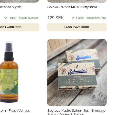
incense Myrrh,
Goloka - White Musk, doftpinnar
129 SEK
I lager - snabb leverans
I lager - snabb leverans
om - Fresh Vetiver,
Sagrada Madre Sahumitos - Smudge
Box x 5 Resins & Spices