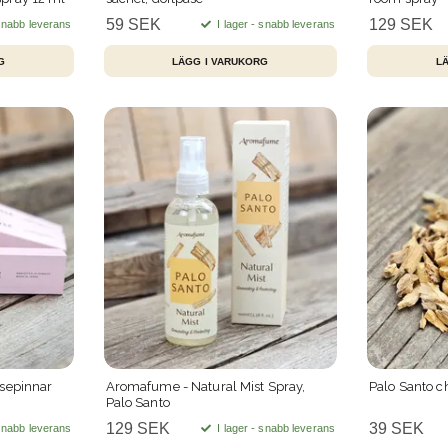
59 SEK
129 SEK
 snabb leverans
I lager - snabb leverans
Dofter
Kristallvård
Rökelse
•
•
•
lsepinnar
Aromafume - Natural Mist Spray,
Palo Santo ch
Palo Santo
129 SEK
39 SEK
 snabb leverans
I lager - snabb leverans