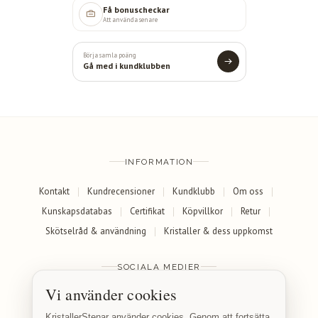
Få bonuscheckar
Att använda senare
Börja samla poäng
Gå med i kundklubben
INFORMATION
Kontakt
Kundrecensioner
Kundklubb
Om oss
Kunskapsdatabas
Certifikat
Köpvillkor
Retur
Skötselråd & användning
Kristaller & dess uppkomst
SOCIALA MEDIER
Vi använder cookies
Facebook
Instagram
KristallerStenar använder cookies. Genom att fortsätta