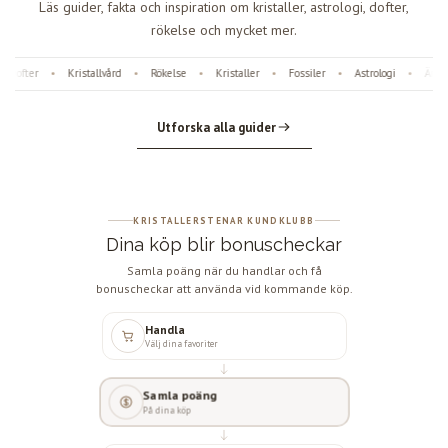
Läs guider, fakta och inspiration om kristaller, astrologi, dofter,
rökelse och mycket mer.
Dofter
Kristallvård
Rökelse
Kristaller
Fossiler
Astrologi
Ängl
•
•
•
•
•
•
Utforska alla guider
KRISTALLERSTENAR KUNDKLUBB
Dina köp blir bonuscheckar
Samla poäng när du handlar och få
bonuscheckar att använda vid kommande köp.
Handla
Välj dina favoriter
Samla poäng
På dina köp