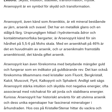
Arsenopyrit är en symbol för skydd och transformation.
Arsenopyrit, även känd som Arsenikkis, är ett mineral bestående
av järn, arsenik och svavel. Det har en metallisk glans och en
stålgrå färg. Ursprungligen hittad i hydrotermala ådror och
kontaktmetamorfiska bergarter, är Arsenopyrit känd för sin
hårdhet på 5,5-6 på Mohs skala. Med en arsenikhalt på 46% är
det en huvudmalm av arsenik, och ur arsenikmalm framställs
arseniktrioxid, det kända giftet arsenik.
Arsenopyrit kan även förekomma med betydande mängder guld
och fungerar som en indikator på guldbärande rev. Det kan också
förekomma tillsammans med kristaller som Fluorit, Bergkristall,
Kalcit, Muscovit, Pyrit, Kalkopyrit och Sphalerit. Andligt sett sägs
Arsenopyrit stärka intuition och skydda mot negativa energier, ofta
associerad med rotchakrat för att jorda och stabilisera energier.
Kuriosa: Arsenopyrit har historiskt använts för att utvinna arsenik
och dess unika egenskaper har fascinerat mineraloger i
århundraden. Hos oss på KristallerStenar hittar du vackra och