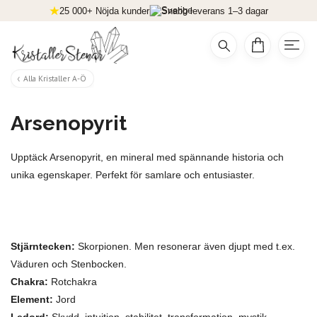
25 000+ Nöjda kunder
Snabb leverans 1–3 dagar
Alla Kristaller A-Ö
Arsenopyrit
Upptäck Arsenopyrit, en mineral med spännande historia och
unika egenskaper. Perfekt för samlare och entusiaster.
Stjärntecken:
Skorpionen. Men resonerar även djupt med t.ex.
Väduren och Stenbocken.
Chakra:
Rotchakra
Element:
Jord
Ledord:
Skydd, intuition, stabilitet, transformation, mystik.