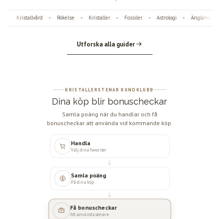
Kristallvård
Rökelse
Kristaller
Fossiler
Astrologi
Änglanumme
•
•
•
•
•
•
Utforska alla guider
KRISTALLERSTENAR KUNDKLUBB
Dina köp blir bonuscheckar
Samla poäng när du handlar och få
bonuscheckar att använda vid kommande köp.
Handla
Välj dina favoriter
Samla poäng
På dina köp
Få bonuscheckar
Att använda senare