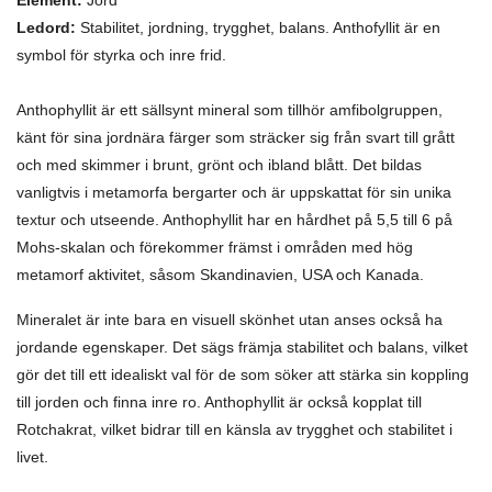
Ledord:
Stabilitet, jordning, trygghet, balans. Anthofyllit är en
symbol för styrka och inre frid.
Anthophyllit är ett sällsynt mineral som tillhör amfibolgruppen,
känt för sina jordnära färger som sträcker sig från svart till grått
och med skimmer i brunt, grönt och ibland blått. Det bildas
vanligtvis i metamorfa bergarter och är uppskattat för sin unika
textur och utseende. Anthophyllit har en hårdhet på 5,5 till 6 på
Mohs-skalan och förekommer främst i områden med hög
metamorf aktivitet, såsom Skandinavien, USA och Kanada.
Mineralet är inte bara en visuell skönhet utan anses också ha
jordande egenskaper. Det sägs främja stabilitet och balans, vilket
gör det till ett idealiskt val för de som söker att stärka sin koppling
till jorden och finna inre ro. Anthophyllit är också kopplat till
Rotchakrat, vilket bidrar till en känsla av trygghet och stabilitet i
livet.