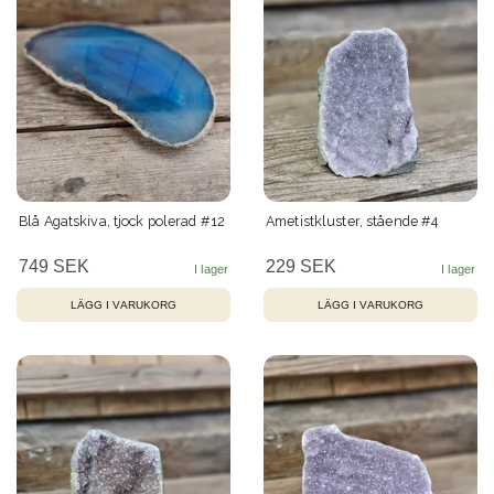
Blå Agatskiva, tjock polerad #12
Ametistkluster, stående #4
749 SEK
229 SEK