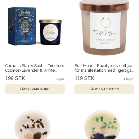
Carnatia Starry Spell – Timeless
Full Moon - Eucalyptus, doftljus
Cosmos (Lavender & White
för manifestation med Tigeröga
Sage), doftljus – 50 h
25h
199 SEK
119 SEK