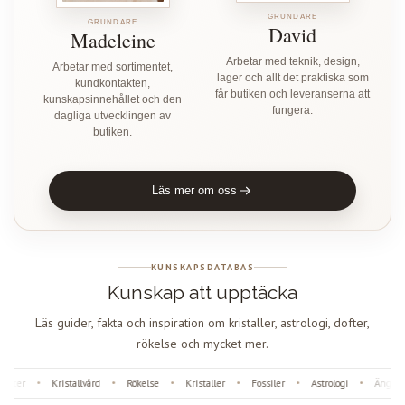
GRUNDARE
GRUNDARE
David
Madeleine
Arbetar med teknik, design,
Arbetar med sortimentet,
lager och allt det praktiska som
kundkontakten,
får butiken och leveranserna att
kunskapsinnehållet och den
fungera.
dagliga utvecklingen av
butiken.
Läs mer om oss
KUNSKAPSDATABAS
Kunskap att upptäcka
Läs guider, fakta och inspiration om kristaller, astrologi, dofter,
rökelse och mycket mer.
ter
Kristallvård
Rökelse
Kristaller
Fossiler
Astrologi
Änglanum
•
•
•
•
•
•