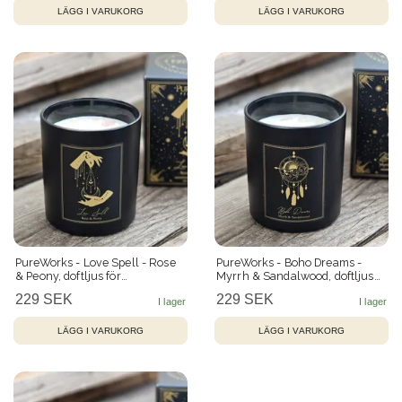
PureWorks - Love Spell - Rose
PureWorks - Boho Dreams -
& Peony, doftljus för
Myrrh & Sandalwood, doftljus
manifestation med Rosenkvarts
för manifestation med
229 SEK
229 SEK
50h
Bergkristall 50h