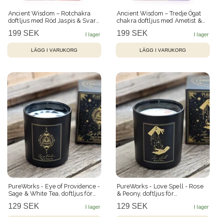
Ancient Wisdom – Rotchakra
Ancient Wisdom – Tredje Ögat
doftljus med Röd Jaspis & Svart
chakra doftljus med Ametist &
Obsidian – 17 h
Rosenkvarts – 17 h
199 SEK
199 SEK
PureWorks - Eye of Providence -
PureWorks - Love Spell - Rose
Sage & White Tea, doftljus för
& Peony, doftljus för
manifestation med Svart
manifestation med Rosenkvarts
129 SEK
129 SEK
Obsidian 20h
20h