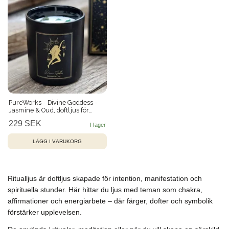
PureWorks - Divine Goddess -
Jasmine & Oud, doftljus för
manifestation med New Jade
229 SEK
50h
Ritualljus är doftljus skapade för intention, manifestation och
spirituella stunder. Här hittar du ljus med teman som chakra,
affirmationer och energiarbete – där färger, dofter och symbolik
förstärker upplevelsen.