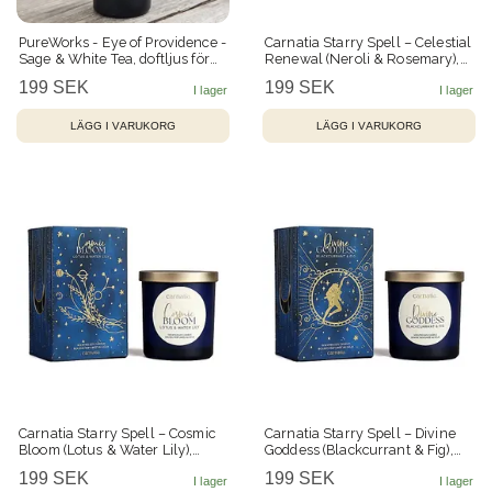
PureWorks - Eye of Providence -
Carnatia Starry Spell – Celestial
Sage & White Tea, doftljus för
Renewal (Neroli & Rosemary),
manifestation 80h
doftljus – 50 h
199 SEK
199 SEK
Carnatia Starry Spell – Cosmic
Carnatia Starry Spell – Divine
Bloom (Lotus & Water Lily),
Goddess (Blackcurrant & Fig),
doftljus – 50 h
doftljus – 50 h
199 SEK
199 SEK