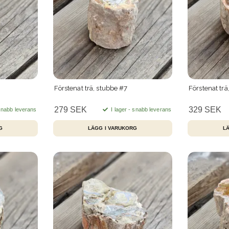
Förstenat trä, stubbe #7
Förstenat trä
279 SEK
329 SEK
 snabb leverans
I lager - snabb leverans