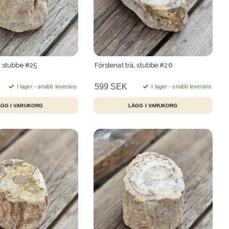
, stubbe #25
Förstenat trä, stubbe #26
599 SEK
I lager - snabb leverans
I lager - snabb leverans