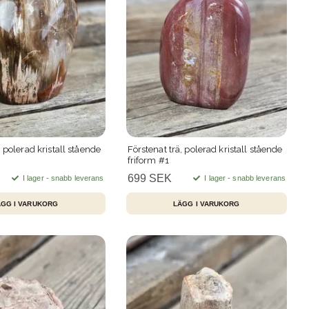
, polerad kristall stående
Förstenat trä, polerad kristall stående
friform #1
699 SEK
I lager - snabb leverans
I lager - snabb leverans