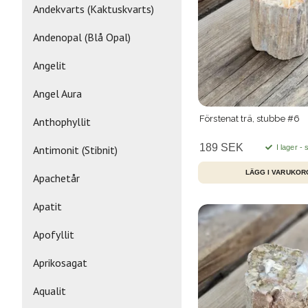
Andekvarts (Kaktuskvarts)
Andenopal (Blå Opal)
Angelit
Angel Aura
Förstenat trä, stubbe #6
Anthophyllit
189 SEK
I lager -
Antimonit (Stibnit)
Apachetår
Apatit
Apofyllit
Aprikosagat
Aqualit