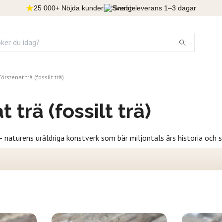
25 000+ Nöjda kunder
Snabb leverans 1–3 dagar
Förstenat trä (fossilt trä)
 trä (fossilt trä)
naturens uråldriga konstverk som bär miljontals års historia och sy