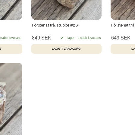
Förstenat trä, stubbe #28
Förstenat tr
849 SEK
649 SEK
 snabb leverans
I lager - snabb leverans