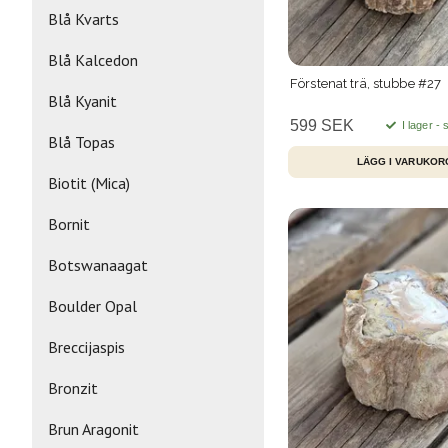
Blå Kvarts
Blå Kalcedon
Förstenat trä, stubbe #27
Blå Kyanit
599 SEK
I lager -
Blå Topas
Biotit (Mica)
Bornit
Botswanaagat
Boulder Opal
Breccijaspis
Bronzit
Brun Aragonit