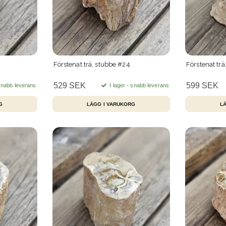
Förstenat trä, stubbe #24
Förstenat trä
529 SEK
599 SEK
 snabb leverans
I lager - snabb leverans