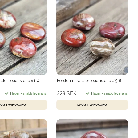
, stor touchstone #1-4
Förstenat trä, stor touchstone #5-8
229 SEK
I lager - snabb leverans
I lager - snabb leverans
ÄGG I VARUKORG
LÄGG I VARUKORG