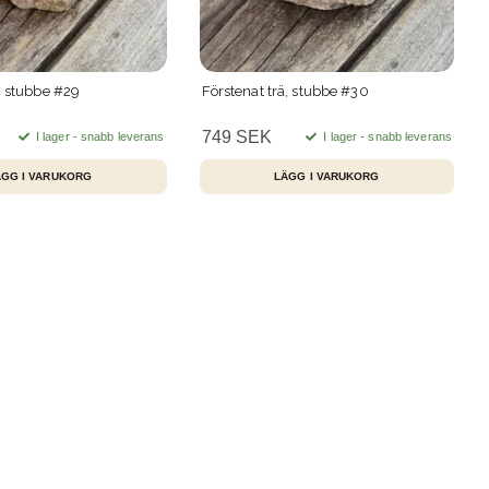
ä, stubbe #29
Förstenat trä, stubbe #30
749 SEK
I lager - snabb leverans
I lager - snabb leverans