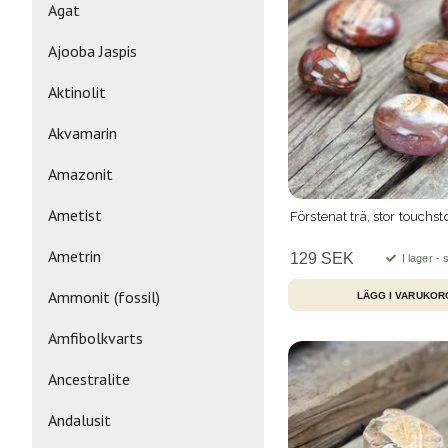
Agat
Ajooba Jaspis
Aktinolit
Akvamarin
Amazonit
Ametist
Förstenat trä, stor touchs
Ametrin
129 SEK
I lager -
Ammonit (fossil)
LÄGG I VARUKOR
Amfibolkvarts
Ancestralite
Andalusit