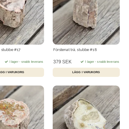
, stubbe #17
Förstenat trä, stubbe #18
379 SEK
I lager - snabb leverans
I lager - snabb leverans