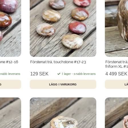
tone #12-16
Förstenat trä, touchstone #17-23
Förstenat trä
friform XL #1
129 SEK
4 499 SEK
 snabb leverans
I lager - snabb leverans
G
LÄGG I VARUKORG