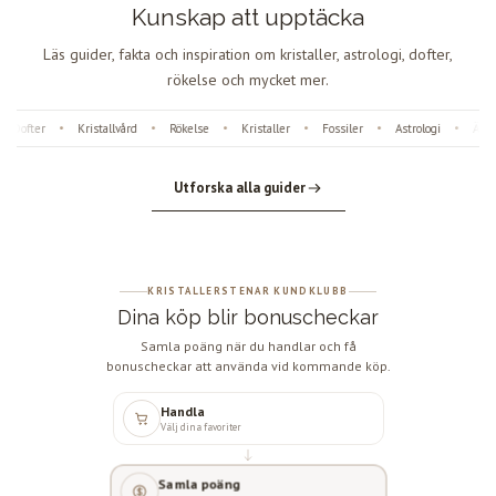
Kunskap att upptäcka
Läs guider, fakta och inspiration om kristaller, astrologi, dofter,
rökelse och mycket mer.
Dofter
Kristallvård
Rökelse
Kristaller
Fossiler
Astrologi
Ängl
•
•
•
•
•
•
Utforska alla guider
KRISTALLERSTENAR KUNDKLUBB
Dina köp blir bonuscheckar
Samla poäng när du handlar och få
bonuscheckar att använda vid kommande köp.
Handla
Välj dina favoriter
Samla poäng