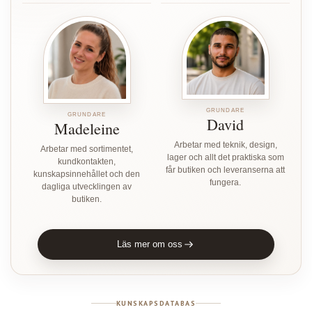
GRUNDARE
GRUNDARE
David
Madeleine
Arbetar med teknik, design,
Arbetar med sortimentet,
lager och allt det praktiska som
kundkontakten,
får butiken och leveranserna att
kunskapsinnehållet och den
fungera.
dagliga utvecklingen av
butiken.
Läs mer om oss
KUNSKAPSDATABAS