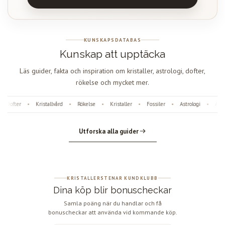
KUNSKAPSDATABAS
Kunskap att upptäcka
Läs guider, fakta och inspiration om kristaller, astrologi, dofter,
rökelse och mycket mer.
Dofter
Kristallvård
Rökelse
Kristaller
Fossiler
Astrologi
Ängl
•
•
•
•
•
•
Utforska alla guider
KRISTALLERSTENAR KUNDKLUBB
Dina köp blir bonuscheckar
Samla poäng när du handlar och få
bonuscheckar att använda vid kommande köp.