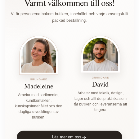
Varmt välkommen till oss!
Vi är personerna bakom butiken, innehållet och varje omsorgsfullt
packad beställning.
GRUNDARE
GRUNDARE
David
Madeleine
Arbetar med teknik, design,
Arbetar med sortimentet,
lager och allt det praktiska som
kundkontakten,
får butiken och leveranserna att
kunskapsinnehållet och den
fungera.
dagliga utvecklingen av
butiken.
Läs mer om oss