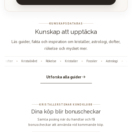
KUNSKAPSDATABAS
Kunskap att upptäcka
Läs guider, fakta och inspiration om kristaller, astrologi, dofter,
rökelse och mycket mer.
Dofter
Kristallvård
Rökelse
Kristaller
Fossiler
Astrologi
Äng
•
•
•
•
•
•
Utforska alla guider
KRISTALLERSTENAR KUNDKLUBB
Dina köp blir bonuscheckar
Samla poäng när du handlar och få
bonuscheckar att använda vid kommande köp.