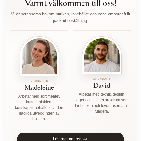
Varmt välkommen till oss!
Vi är personerna bakom butiken, innehållet och varje omsorgsfullt
packad beställning.
GRUNDARE
GRUNDARE
David
Madeleine
Arbetar med teknik, design,
Arbetar med sortimentet,
lager och allt det praktiska som
kundkontakten,
får butiken och leveranserna att
kunskapsinnehållet och den
fungera.
dagliga utvecklingen av
butiken.
Läs mer om oss