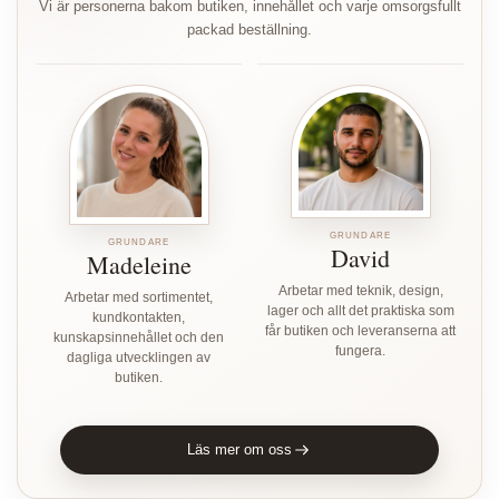
Vi är personerna bakom butiken, innehållet och varje omsorgsfullt
packad beställning.
GRUNDARE
GRUNDARE
David
Madeleine
Arbetar med teknik, design,
Arbetar med sortimentet,
lager och allt det praktiska som
kundkontakten,
får butiken och leveranserna att
kunskapsinnehållet och den
fungera.
dagliga utvecklingen av
butiken.
Läs mer om oss