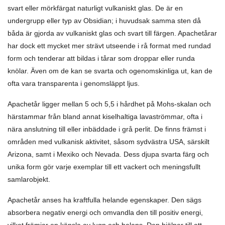
svart eller mörkfärgat naturligt vulkaniskt glas. De är en
undergrupp eller typ av Obsidian; i huvudsak samma sten då
båda är gjorda av vulkaniskt glas och svart till färgen. Apachetårar
har dock ett mycket mer strävt utseende i rå format med rundad
form och tenderar att bildas i tårar som droppar eller runda
knölar. Även om de kan se svarta och ogenomskinliga ut, kan de
ofta vara transparenta i genomsläppt ljus.
Apachetår ligger mellan 5 och 5,5 i hårdhet på Mohs-skalan och
härstammar från bland annat kiselhaltiga lavaströmmar, ofta i
nära anslutning till eller inbäddade i grå perlit. De finns främst i
områden med vulkanisk aktivitet, såsom sydvästra USA, särskilt
Arizona, samt i Mexiko och Nevada. Dess djupa svarta färg och
unika form gör varje exemplar till ett vackert och meningsfullt
samlarobjekt.
Apachetår anses ha kraftfulla helande egenskaper. Den sägs
absorbera negativ energi och omvandla den till positiv energi,