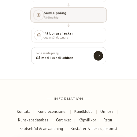
Samla poäng
På dina köp
Få bonuscheckar
Att använda senare
Börja samla poäng
Gå med i kundklubben
INFORMATION
Kontakt
Kundrecensioner
Kundklubb
Om oss
Kunskapsdatabas
Certifikat
Köpvillkor
Retur
Skötselråd & användning
Kristaller & dess uppkomst