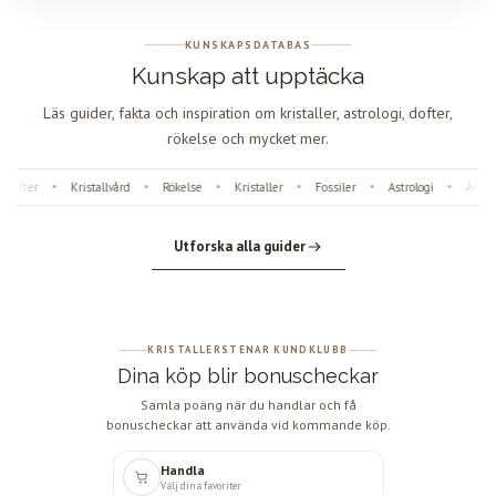
KUNSKAPSDATABAS
Kunskap att upptäcka
Läs guider, fakta och inspiration om kristaller, astrologi, dofter,
rökelse och mycket mer.
Dofter
Kristallvård
Rökelse
Kristaller
Fossiler
Astrologi
Ängla
•
•
•
•
•
•
Utforska alla guider
KRISTALLERSTENAR KUNDKLUBB
Dina köp blir bonuscheckar
Samla poäng när du handlar och få
bonuscheckar att använda vid kommande köp.
Handla
Välj dina favoriter