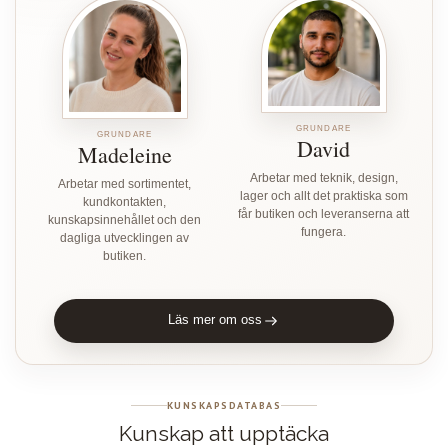
GRUNDARE
GRUNDARE
David
Madeleine
Arbetar med teknik, design,
Arbetar med sortimentet,
lager och allt det praktiska som
kundkontakten,
får butiken och leveranserna att
kunskapsinnehållet och den
fungera.
dagliga utvecklingen av
butiken.
Läs mer om oss
KUNSKAPSDATABAS
Kunskap att upptäcka