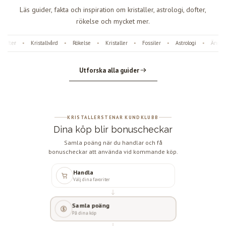
Läs guider, fakta och inspiration om kristaller, astrologi, dofter,
rökelse och mycket mer.
fter
Kristallvård
Rökelse
Kristaller
Fossiler
Astrologi
Änglan
•
•
•
•
•
•
Utforska alla guider
KRISTALLERSTENAR KUNDKLUBB
Dina köp blir bonuscheckar
Samla poäng när du handlar och få
bonuscheckar att använda vid kommande köp.
Handla
Välj dina favoriter
Samla poäng
På dina köp