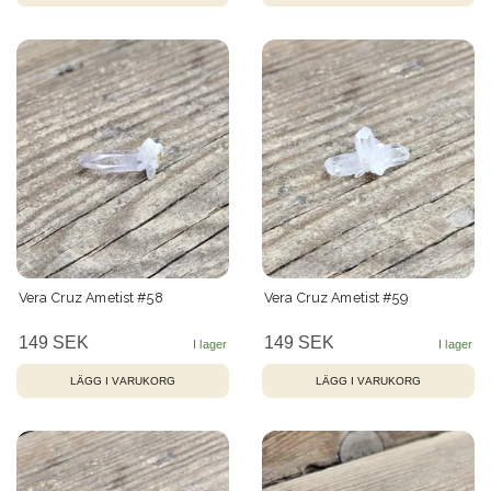
Vera Cruz Ametist #58
Vera Cruz Ametist #59
149 SEK
149 SEK