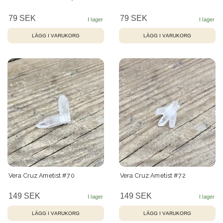
79 SEK
79 SEK
Vera Cruz Ametist #70
Vera Cruz Ametist #72
149 SEK
149 SEK