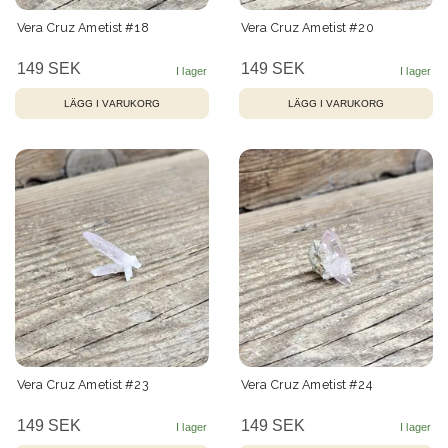
Vera Cruz Ametist #18
Vera Cruz Ametist #20
149 SEK
149 SEK
Vera Cruz Ametist #23
Vera Cruz Ametist #24
149 SEK
149 SEK