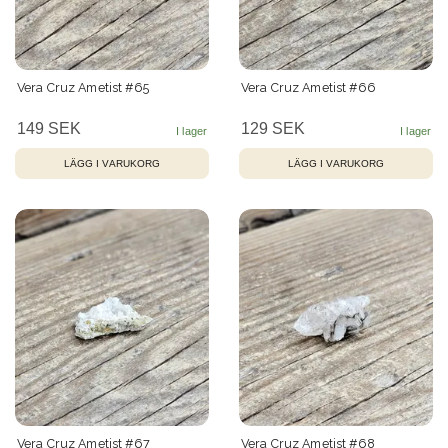
Vera Cruz Ametist #65
Vera Cruz Ametist #66
149 SEK
129 SEK
Vera Cruz Ametist #67
Vera Cruz Ametist #68