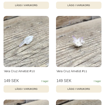
Vera Cruz Ametist #10
Vera Cruz Ametist #11
149 SEK
149 SEK