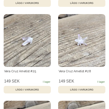
Vera Cruz Ametist #25
Vera Cruz Ametist #28
149 SEK
149 SEK