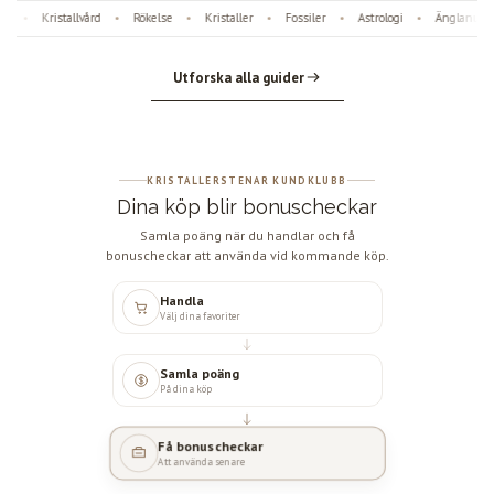
Kristallvård
Rökelse
Kristaller
Fossiler
Astrologi
Änglanummer
•
•
•
•
•
•
Utforska alla guider
KRISTALLERSTENAR KUNDKLUBB
Dina köp blir bonuscheckar
Samla poäng när du handlar och få
bonuscheckar att använda vid kommande köp.
Handla
Välj dina favoriter
Samla poäng
På dina köp
Få bonuscheckar
Att använda senare