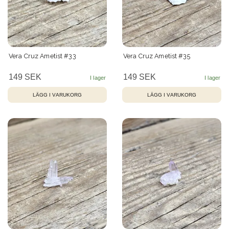
Vera Cruz Ametist #33
Vera Cruz Ametist #35
149 SEK
149 SEK