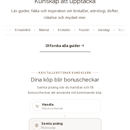
Kunskap att upptäcka
Läs guider, fakta och inspiration om kristaller, astrologi, dofter,
rökelse och mycket mer.
er
Kristallvård
Rökelse
Kristaller
Fossiler
Astrologi
Änglanum
•
•
•
•
•
•
Utforska alla guider
KRISTALLERSTENAR KUNDKLUBB
Dina köp blir bonuscheckar
Samla poäng när du handlar och få
bonuscheckar att använda vid kommande köp.
Handla
Välj dina favoriter
Samla poäng
På dina köp