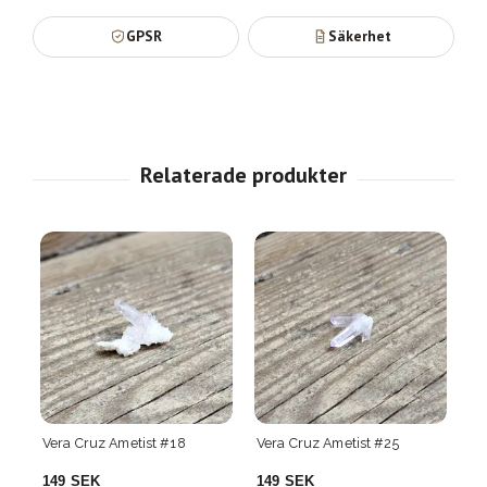
GPSR
Säkerhet
Vera Cruz Ametist #25
Vera Cruz Ametist #28
Ve
149 SEK
149 SEK
1