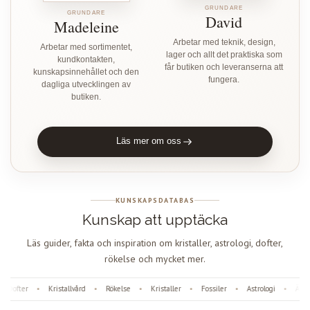
GRUNDARE
GRUNDARE
David
Madeleine
Arbetar med teknik, design,
Arbetar med sortimentet,
lager och allt det praktiska som
kundkontakten,
får butiken och leveranserna att
kunskapsinnehållet och den
fungera.
dagliga utvecklingen av
butiken.
Läs mer om oss
KUNSKAPSDATABAS
Kunskap att upptäcka
Läs guider, fakta och inspiration om kristaller, astrologi, dofter,
rökelse och mycket mer.
Dofter
Kristallvård
Rökelse
Kristaller
Fossiler
Astrologi
Ängl
•
•
•
•
•
•