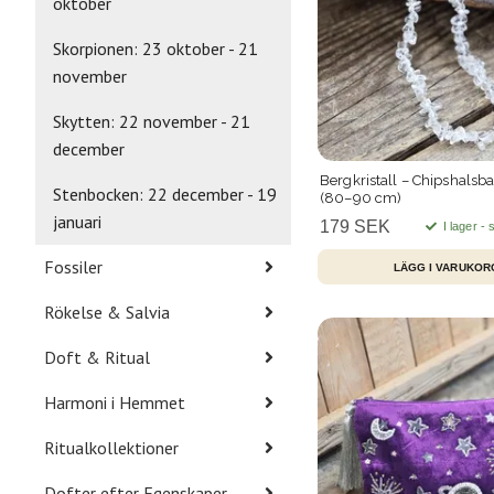
oktober
Skorpionen: 23 oktober - 21
november
Skytten: 22 november - 21
december
Bergkristall – Chipshalsb
Stenbocken: 22 december - 19
(80–90 cm)
januari
179 SEK
I lager -
Fossiler
Rökelse & Salvia
Doft & Ritual
Harmoni i Hemmet
Ritualkollektioner
Dofter efter Egenskaper