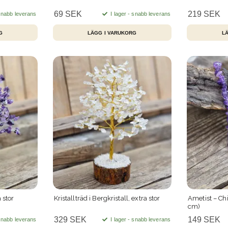
69 SEK
219 SEK
 snabb leverans
I lager - snabb leverans
er
Dofter
Kristallvård
Rökelse
•
•
•
•
a stor
Kristallträd i Bergkristall, extra stor
Ametist – Ch
cm)
329 SEK
149 SEK
 snabb leverans
I lager - snabb leverans