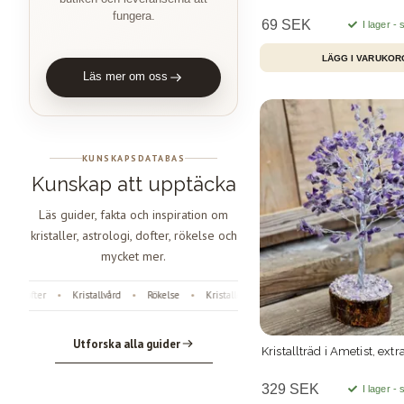
fungera.
69 SEK
I lager -
Läs mer om oss
KUNSKAPSDATABAS
Kunskap att upptäcka
Läs guider, fakta och inspiration om
kristaller, astrologi, dofter, rökelse och
mycket mer.
r
Kristallvård
Rökelse
Kristaller
Fossiler
Astrologi
Änglanumm
•
•
•
•
•
•
Utforska alla guider
Kristallträd i Ametist, extr
329 SEK
I lager -