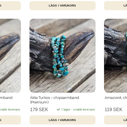
armband
Äkta Turkos – chipsarmband
Amazonit, c
(Premium)
179 SEK
119 SEK
 snabb leverans
I lager - snabb leverans