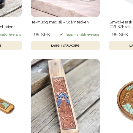
Te-mugg med sil – Stjärntecken
Smyckesask 
ellations
(Off-White)
199 SEK
199 SEK
 snabb leverans
I lager - snabb leverans