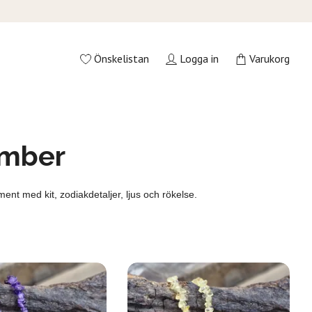
Önskelistan
Logga in
Varukorg
ember
ment med kit, zodiakdetaljer, ljus och rökelse.