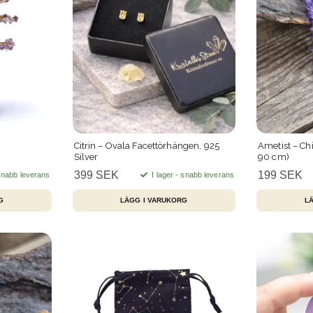
Citrin – Ovala Facettörhängen, 925
Ametist – C
Silver
90 cm)
399 SEK
199 SEK
 snabb leverans
I lager - snabb leverans