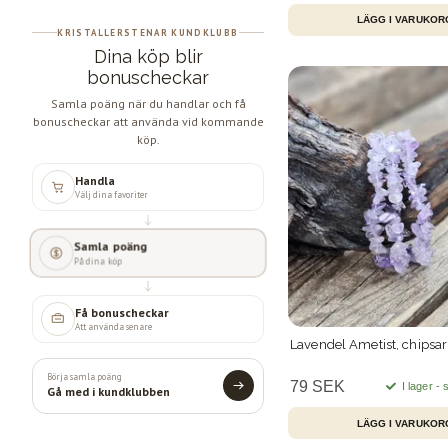
KRISTALLERSTENAR KUNDKLUBB
Dina köp blir
bonuscheckar
Samla poäng när du handlar och få
bonuscheckar att använda vid kommande
köp.
Handla
Välj dina favoriter
Samla poäng
På dina köp
Få bonuscheckar
Att använda senare
Lavendel Ametist, chips
Börja samla poäng
79 SEK
I lager -
Gå med i kundklubben