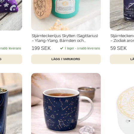
Stjärnteckenljus Skytten (Sagittarius)
Stjärnteckeno
– Ylang-Ylang, Bärnsten och
– Zodiak aro
Amazonit – 21 h
199 SEK
59 SEK
 snabb leverans
I lager - snabb leverans