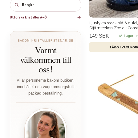
Bergk
Utforska kristaller A–Ö
Ljuslykta stor - blå & guld,
Stjärntecken Zodiak Const
149 SEK
I lager -
BAKOM KRISTALLERSTENAR.SE
Varmt
välkommen till
oss!
Vi är personerna bakom butiken,
innehållet och varje omsorgsfullt
packad beställning.