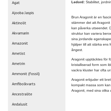
Ledord:
Stabilitet, jordn
Agat
Ajooba Jaspis
Brun Aragonit är en fasci
Aktinolit
stämmer det att Aragonit
kan påverka utseendet. D
Akvamarin
struktur kan variera bero
sina jordande egenskaper o
Amazonit
hjälper till att stärka en
ångest.
Ametist
Aragonit upptäcktes för f
Ametrin
kristalliserad form som i
vackra kluster har ofta 
Ammonit (fossil)
Aragonit erbjuder ett bre
Amfibolkvarts
kompakt massa som kan tru
Aragonit, med sina olika u
Ancestralite
Andalusit