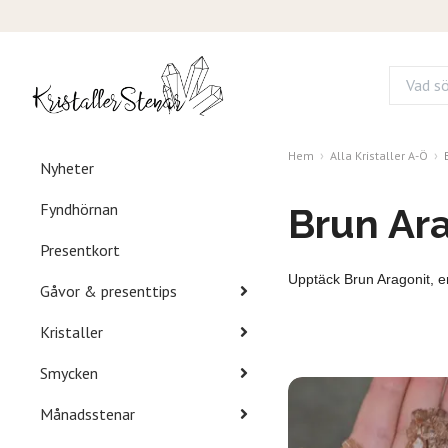
Hem
Alla Kristaller A-Ö
Nyheter
Fyndhörnan
Brun Ar
Presentkort
Upptäck Brun Aragonit, en
Gåvor & presenttips
Kristaller
Smycken
Månadsstenar