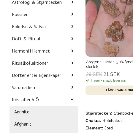
Astrologi & Stjärntecken
Fossiler
Rökelse & Salvia
Doft & Ritual
Harmoni i Hemmet
Aragonitkluster -30% fynd 
Ritualkollektioner
storlek
29 SEK
21 SEK
Dofter efter Egenskaper
I lager - snabb leverans
Varumärken
Kristaller A-Ö
Aerinite
Stjärntecken:
Stenbocken
Chakra:
Rotchakra
Afghanit
Element:
Jord