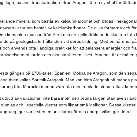
ing, lugn, balans, transformation. Brun Aragonit är en symbol för förändri
nerande mineral som består av kalciumkarbonat och bildas i hexagonala 
 oavsett ursprung består av kalciumkarbonat. De olika formerna och fä
en kompakta massan från Peru och de igelkottsliknande klustren från
ende på geologiska förhållanden vid deras bildning. Med en hårdhet på 
ch används ofta i andliga praktiker för att balansera energier och främj
s förbindelse med jorden och öka stabiliteten i livet. Aragonit är också en 
örsta gången på 1790-talet i Spanien, Molina de Aragón, som den sedan f
bland även kallas Sputnik Aragonit. Man kan hitta Aragonit på många pla
ursprung från Marocko medan våra råa och trumlade stenar oftast komm
tt utbud av variationer, inte bara inom den bruna färgen utan även i and
mlas och i speciella kluster som liknar små igelkottar. Dessa kluster ä
rsprung, ger varje sten en unik karaktär och energi, vilket gör dem till en