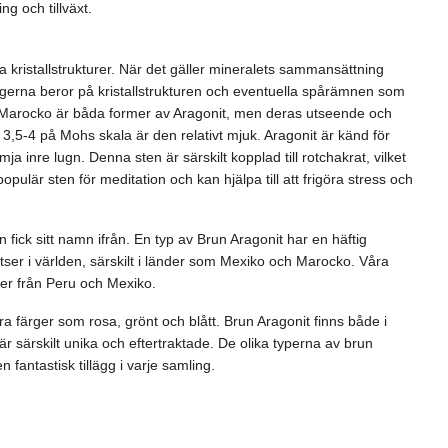
ng och tillväxt.
kristallstrukturer. När det gäller mineralets sammansättning
rgerna beror på kristallstrukturen och eventuella spårämnen som
 Marocko är båda former av Aragonit, men deras utseende och
3,5-4 på Mohs skala är den relativt mjuk. Aragonit är känd för
a inre lugn. Denna sten är särskilt kopplad till rotchakrat, vilket
populär sten för meditation och kan hjälpa till att frigöra stress och
ick sitt namn ifrån. En typ av Brun Aragonit har en häftig
tser i världen, särskilt i länder som Mexiko och Marocko. Våra
er från Peru och Mexiko.
ra färger som rosa, grönt och blått. Brun Aragonit finns både i
r särskilt unika och eftertraktade. De olika typerna av brun
 fantastisk tillägg i varje samling.