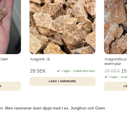
liten
Aragonit, rå
Aragonitklus
exemplar
29 SEK
29 SEK
15
I lager - snabb leverans
I lager - sna
. Men resonerar även djupt med t.ex. Jungfrun och Oxen.