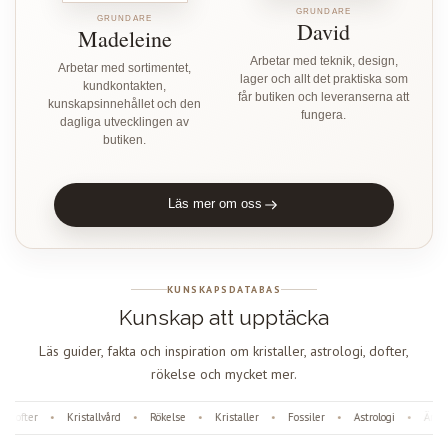
GRUNDARE
GRUNDARE
David
Madeleine
Arbetar med teknik, design,
Arbetar med sortimentet,
lager och allt det praktiska som
kundkontakten,
får butiken och leveranserna att
kunskapsinnehållet och den
fungera.
dagliga utvecklingen av
butiken.
Läs mer om oss
KUNSKAPSDATABAS
Kunskap att upptäcka
Läs guider, fakta och inspiration om kristaller, astrologi, dofter,
rökelse och mycket mer.
Dofter
Kristallvård
Rökelse
Kristaller
Fossiler
Astrologi
Ängl
•
•
•
•
•
•