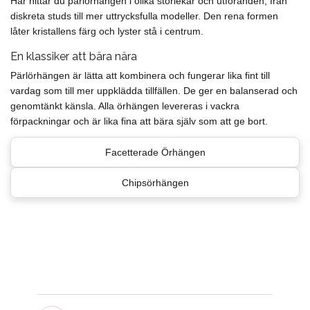
Här hittar du pärlörhängen i olika storlekar och utföranden, från
diskreta studs till mer uttrycksfulla modeller. Den rena formen
låter kristallens färg och lyster stå i centrum.
En klassiker att bära nära
Pärlörhängen är lätta att kombinera och fungerar lika fint till
vardag som till mer uppklädda tillfällen. De ger en balanserad och
genomtänkt känsla. Alla örhängen levereras i vackra
förpackningar och är lika fina att bära själv som att ge bort.
Facetterade Örhängen
Chipsörhängen