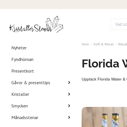
Hem
Doft & Ritual
Ritua
Nyheter
Fyndhörnan
Florida
Presentkort
Upptäck Florida Water & C
Gåvor & presenttips
Kristaller
Smycken
Månadsstenar