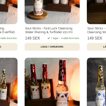
ing
Soul Sticks – Fast Luck Cleansing
Soul Sticks –
& Överflöd)
Water (Rening & Turflöde) 221 ml
Cleansing Wa
Styrka) 221 
149 SEK
149 SEK
 snabb leverans
I lager - snabb leverans