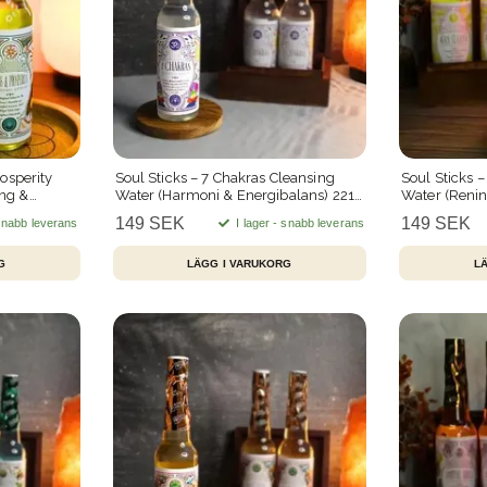
osperity
Soul Sticks – 7 Chakras Cleansing
Soul Sticks 
ng &
Water (Harmoni & Energibalans) 221
Water (Renin
ml
149 SEK
149 SEK
 snabb leverans
I lager - snabb leverans