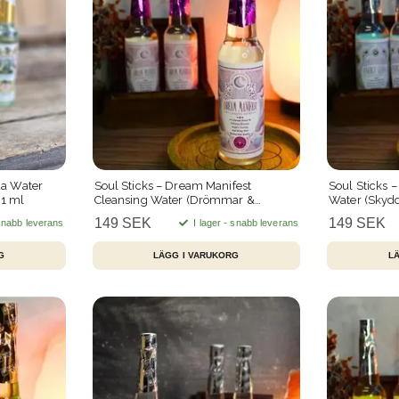
da Water
Soul Sticks – Dream Manifest
Soul Sticks 
21 ml
Cleansing Water (Drömmar &
Water (Skydd
Manifestation) 221 ml
149 SEK
149 SEK
 snabb leverans
I lager - snabb leverans