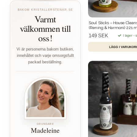
BAKOM KRISTALLERSTENAR.SE
Varmt
Soul Sticks – House Clean
välkommen till
(Rening & Harmoni) 221 m
oss!
149 SEK
I lager -
Vi är personerna bakom butiken,
innehållet och varje omsorgsfullt
packad beställning.
GRUNDARE
Madeleine