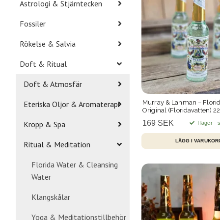
Astrologi & Stjärntecken
Fossiler
Rökelse & Salvia
Doft & Ritual
Doft & Atmosfär
Murray & Lanman – Flori
Eteriska Oljor & Aromaterapi
Original (Floridavatten) 2
169 SEK
Kropp & Spa
I lager -
Ritual & Meditation
Florida Water & Cleansing
Water
Klangskålar
Yoga & Meditationstillbehör