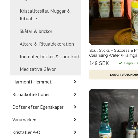
Kristalltesilar, Muggar &
Ritualte
Skålar & brickor
Altare & Ritualdekoration
Soul Sticks – Success & Pr
Cleansing Water (Framgå
Journaler, böcker & tarotkort
Överflöd) 221 ml
149 SEK
I lager -
Meditativa Gåvor
Harmoni i Hemmet
Ritualkollektioner
Dofter efter Egenskaper
Varumärken
Kristaller A-Ö