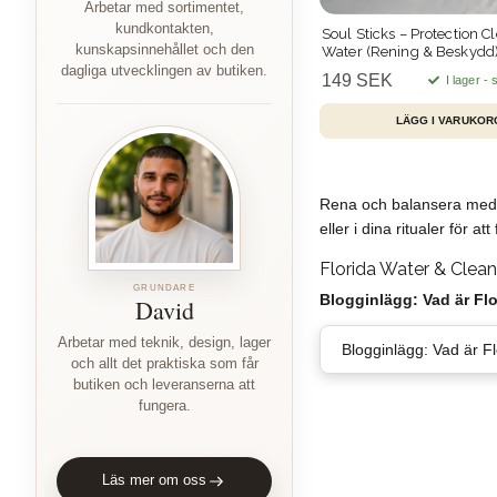
Arbetar med sortimentet,
kundkontakten,
Soul Sticks – Protection C
kunskapsinnehållet och den
Water (Rening & Beskydd)
dagliga utvecklingen av butiken.
149 SEK
I lager -
Rena och balansera med F
eller i dina ritualer för 
Florida Water & Cleans
GRUNDARE
Blogginlägg: Vad är Fl
David
Arbetar med teknik, design, lager
Blogginlägg: Vad är F
och allt det praktiska som får
butiken och leveranserna att
fungera.
Läs mer om oss