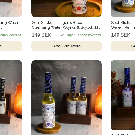
sing Water
Soul Sticks – Dragon’s Blood
Soul Sticks 
l
Cleansing Water (Styrka & Skydd) 221
Water (Renin
ml
149 SEK
149 SEK
 snabb leverans
I lager - snabb leverans