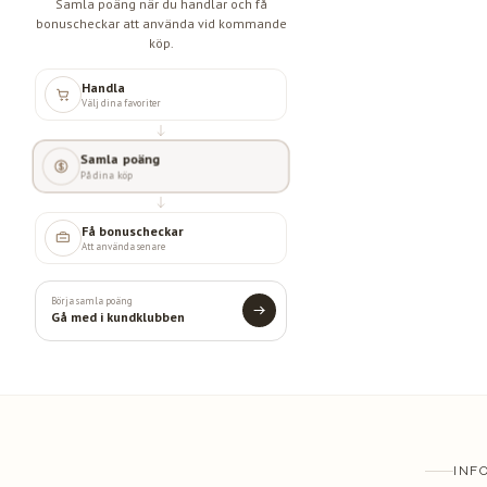
Samla poäng när du handlar och få
bonuscheckar att använda vid kommande
köp.
Handla
Välj dina favoriter
Samla poäng
På dina köp
Få bonuscheckar
Att använda senare
Börja samla poäng
Gå med i kundklubben
INF