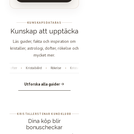
KUNSKAPSDATABAS
Kunskap att upptäcka
Läs guider, fakta och inspiration om
kristaller, astrologi, dofter, rökelse och
mycket mer.
Dofter
Kristallvård
Rökelse
Kristaller
Fossiler
Astrologi
Ängla
•
•
•
•
•
•
Utforska alla guider
KRISTALLERSTENAR KUNDKLUBB
Dina köp blir
bonuscheckar