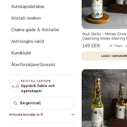
Kunskapsdatabas
Kristall-lexikon
Chakra-guide & Kristaller
Soul Sticks – Money Draw
Cleansing Water (Rening 
Astrologins värld
221 ml
149 SEK
I lager -
Kundklubb
Återförsäljare/Grossist
KRISTALL-LEXIKON
Upptäck fakta och
A–Ö
egenskaper
Bergkrista
Utforska kristaller A–Ö