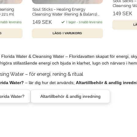
Soul Sticks 
Cleansing Wa
leansing
Soul Sticks – Healing Energy
Fördjupning)
149 SEK
 221 ml
Cleansing Water (Rening & Balans)
221 ml
149 SEK
 snabb leverans
I lager - snabb leverans
lorida Water & Cleansing Water – Floridavatten skapat för energi, s
att frigöra stillastående energi och bjuda in klarhet, lugn och närvaro i he
ing Water – för energi, rening & ritual
orida Water?
– lär dig hur det används;
Altartillbehör & andlig inredn
lorida Water?
Altartillbehör & andlig inredning