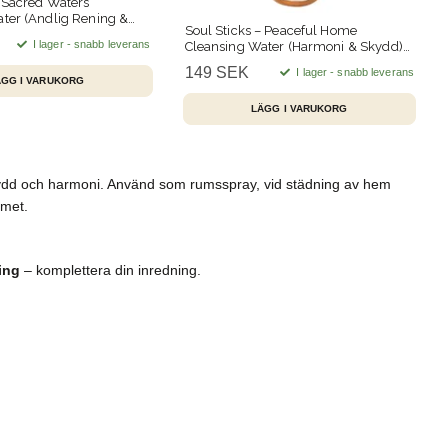
– Sacred Waters
ter (Andlig Rening &
Soul Sticks – Peaceful Home
 221 ml
I lager - snabb leverans
Cleansing Water (Harmoni & Skydd)
221 ml
149 SEK
I lager - snabb leverans
kydd och harmoni. Använd som rumsspray, vid städning av hem
mmet.
ing
– komplettera din inredning.