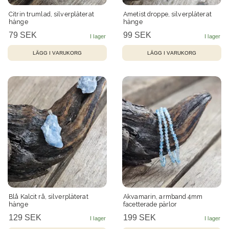
Citrin trumlad, silverpläterat
Ametist droppe, silverpläterat
hänge
hänge
79 SEK
99 SEK
Blå Kalcit rå, silverpläterat
Akvamarin, armband 4mm
hänge
facetterade pärlor
129 SEK
199 SEK