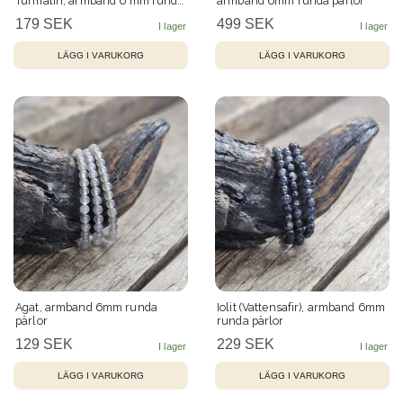
Turmalin, armband 6 mm runda
armband 6mm runda pärlor
pärlor
179 SEK
499 SEK
Agat, armband 6mm runda
Iolit (Vattensafir), armband 6mm
pärlor
runda pärlor
129 SEK
229 SEK