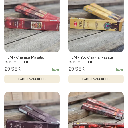
HEM - Champa Masala,
HEM - Yog Chakra Masala,
rökelsepinnar
rökelsepinnar
29 SEK
29 SEK