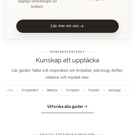
dagliga utvecklingen av
butiken.
Läs mer om oss
KUNSKAPSDATABAS
Kunskap att upptäcka
Läs guider, fakta och inspiration om kristaller, astrologi, dofter,
rökelse och mycket mer.
Dofter
Kristallvård
Rökelse
Kristaller
Fossiler
Astrologi
Äng
•
•
•
•
•
•
Utforska alla guider
KRISTALLERSTENAR KUNDKLUBB