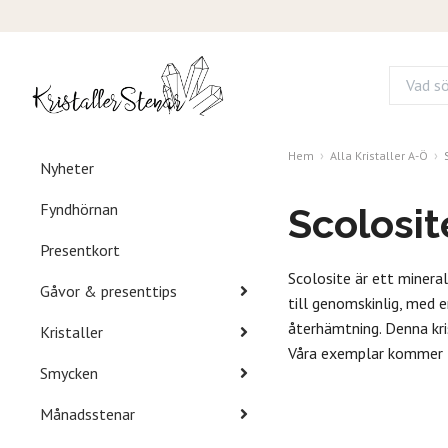
Hem
Alla Kristaller A-Ö
Nyheter
Fyndhörnan
Scolosit
Presentkort
Scolosite är ett mineral
Gåvor & presenttips
till genomskinlig, med e
återhämtning. Denna kri
Kristaller
Våra exemplar kommer f
Smycken
Månadsstenar