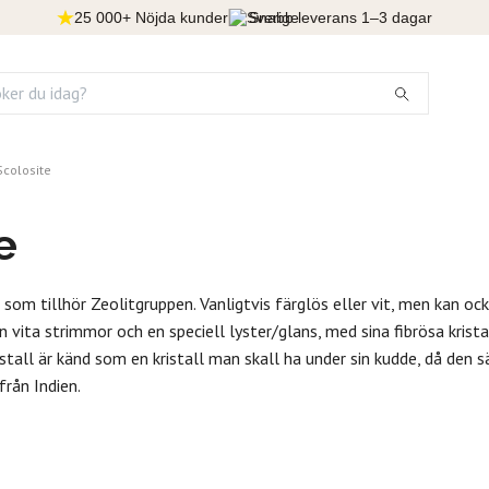
25 000+ Nöjda kunder
Snabb leverans 1–3 dagar
Scolosite
e
 som tillhör Zeolitgruppen. Vanligtvis färglös eller vit, men kan ock
n vita strimmor och en speciell lyster/glans, med sina fibrösa krista
stall är känd som en kristall man skall ha under sin kudde, då den
rån Indien.