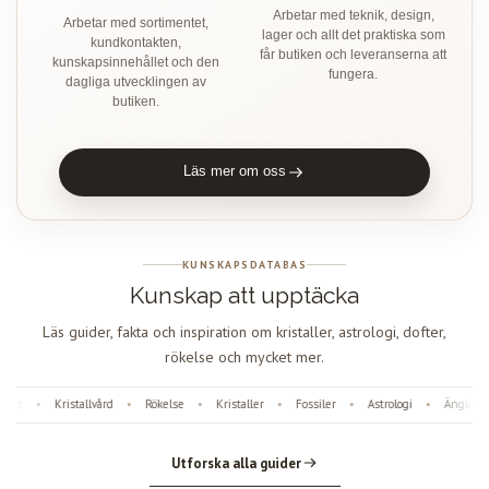
Arbetar med teknik, design,
Arbetar med sortimentet,
lager och allt det praktiska som
kundkontakten,
får butiken och leveranserna att
kunskapsinnehållet och den
fungera.
dagliga utvecklingen av
butiken.
Läs mer om oss
KUNSKAPSDATABAS
Kunskap att upptäcka
Läs guider, fakta och inspiration om kristaller, astrologi, dofter,
rökelse och mycket mer.
er
Kristallvård
Rökelse
Kristaller
Fossiler
Astrologi
Änglanum
•
•
•
•
•
•
Utforska alla guider