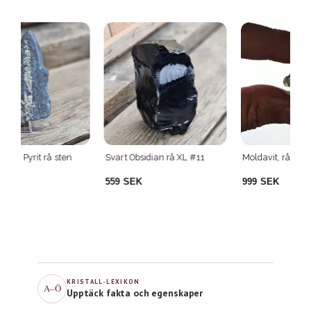
Svart Obsidian rå XL #11
Moldavit, rå bit #13
Pu
559 SEK
999 SEK
2
KRISTALL-LEXIKON
A–Ö
Upptäck fakta och egenskaper