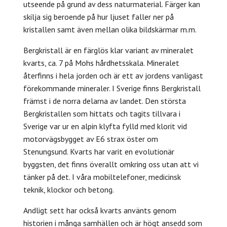
utseende på grund av dess naturmaterial. Färger kan
skilja sig beroende på hur ljuset faller ner på
kristallen samt även mellan olika bildskärmar m.m.
Bergkristall är en färglös klar variant av mineralet
kvarts, ca. 7 på Mohs hårdhetsskala.
Mineralet
återfinns i hela jorden och är ett av jordens vanligast
förekommande mineraler.
I Sverige finns Bergkristall
främst i de norra delarna av landet. Den största
Bergkristallen som hittats och tagits tillvara
i
Sverige var ur en alpin klyfta fylld med klorit vid
motorvägsbygget av E6 strax öster om
Stenungsund. K
varts har varit en evolutionär
byggsten, det finns överallt omkring oss utan att vi
tänker på det. I våra mobiltelefoner, medicinsk
teknik, klockor och betong.
Andligt sett har också kvarts använts genom
historien i många samhällen och är högt ansedd som