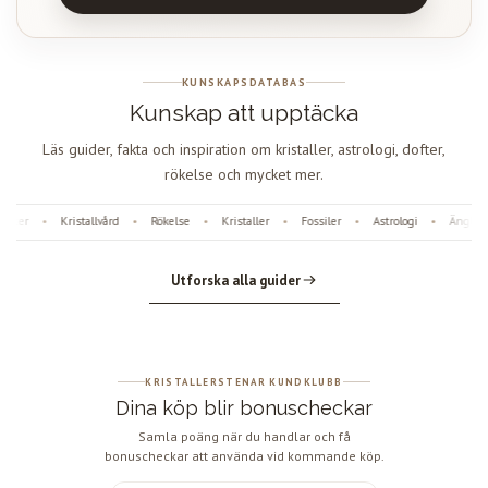
KUNSKAPSDATABAS
Kunskap att upptäcka
Läs guider, fakta och inspiration om kristaller, astrologi, dofter,
rökelse och mycket mer.
ter
Kristallvård
Rökelse
Kristaller
Fossiler
Astrologi
Änglanu
•
•
•
•
•
•
Utforska alla guider
KRISTALLERSTENAR KUNDKLUBB
Dina köp blir bonuscheckar
Samla poäng när du handlar och få
bonuscheckar att använda vid kommande köp.