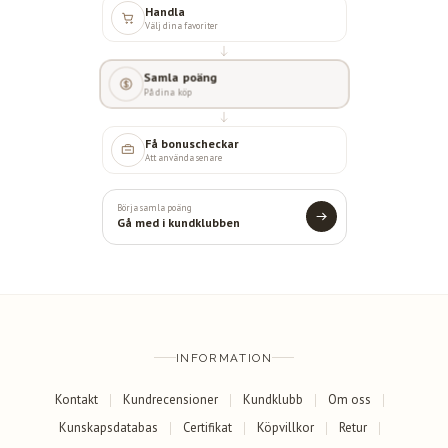
Handla
Välj dina favoriter
Samla poäng
På dina köp
Få bonuscheckar
Att använda senare
Börja samla poäng
Gå med i kundklubben
INFORMATION
Kontakt
Kundrecensioner
Kundklubb
Om oss
Kunskapsdatabas
Certifikat
Köpvillkor
Retur