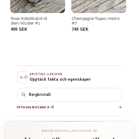
Champagne Topas i matrix
Champagne Topas i matrix
Ch
#7
#11
#1
749 SEK
749 SEK
7
KRISTALL-LEXIKON
A–Ö
Upptäck fakta och egenskaper
Bergkristall
Utforska kristaller A–Ö
BAKOM KRISTALLERSTENAR.SE