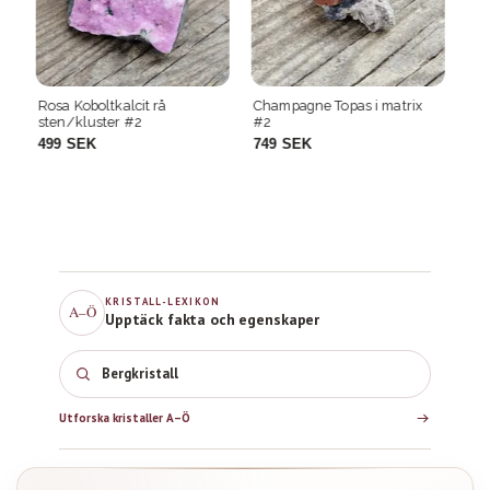
Champagne Topas i matrix
Champagne Topas i matrix
Ch
#2
#19
#
749 SEK
749 SEK
7
KRISTALL-LEXIKON
A–Ö
Upptäck fakta och egenskaper
Bergkristall
Utforska kristaller A–Ö