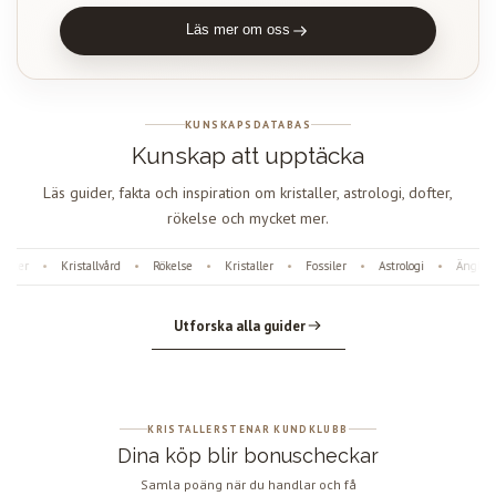
Läs mer om oss
KUNSKAPSDATABAS
Kunskap att upptäcka
Läs guider, fakta och inspiration om kristaller, astrologi, dofter,
rökelse och mycket mer.
ter
Kristallvård
Rökelse
Kristaller
Fossiler
Astrologi
Änglanum
•
•
•
•
•
•
Utforska alla guider
KRISTALLERSTENAR KUNDKLUBB
Dina köp blir bonuscheckar
Samla poäng när du handlar och få