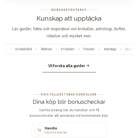
KUNSKAPSDATABAS
Kunskap att upptäcka
Läs guider, fakta och inspiration om kristaller, astrologi, dofter,
rökelse och mycket mer.
r
Kristallvård
Rökelse
Kristaller
Fossiler
Astrologi
Änglanumm
•
•
•
•
•
•
Utforska alla guider
KRISTALLERSTENAR KUNDKLUBB
Dina köp blir bonuscheckar
Samla poäng när du handlar och få
bonuscheckar att använda vid kommande köp.
Handla
Välj dina favoriter