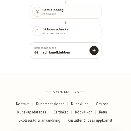
Samla poäng
På dina köp
Få bonuscheckar
Att använda senare
Börja samla poäng
Gå med i kundklubben
INFORMATION
Kontakt
Kundrecensioner
Kundklubb
Om oss
Kunskapsdatabas
Certifikat
Köpvillkor
Retur
Skötselråd & användning
Kristaller & dess uppkomst