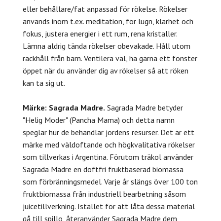
eller behållare/fat anpassad för rökelse. Rökelser
används inom t.ex. meditation, för lugn, klarhet och
fokus, justera energier i ett rum, rena kristaller.
Lämna aldrig tända rökelser obevakade. Håll utom
räckhåll från barn. Ventilera väl, ha gärna ett fönster
öppet när du använder dig av rökelser så att röken
kan ta sig ut.
Märke: Sagrada Madre.
Sagrada Madre b
etyder
"Helig Moder" (Pancha Mama) och detta namn
speglar hur de behandlar jordens resurser.
Det är ett
märke med väldoftande och högkvalitativa rökelser
som tillverkas i Argentina.
Förutom träkol använder
Sagrada Madre en doftfri fruktbaserad biomassa
som förbränningsmedel
. Varje år slängs över 100 ton
fruktbiomassa från industriell bearbetning såsom
juicetillverkning. Istället för att låta dessa material
gå till spillo, återanvänder Sagrada Madre dem