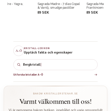
Sagrada Madre - 7 días Copal
Sagrada Madre - 7 días
Sa
& Vanilj, smudge pastiller
Frankincense & Sandalwood,
Mo
smudge pastiller
my
89 SEK
89 SEK
3
rö
KRISTALL-LEXIKON
A–Ö
Upptäck fakta och egenskaper
Bergkristall
Utforska kristaller A–Ö
BAKOM KRISTALLERSTENAR.SE
Varmt välkommen till oss!
Vi är personerna bakom butiken, innehållet och varje omsorgsfullt