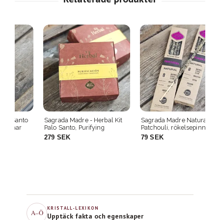
o
Sagrada Madre - Herbal Kit
Sagrada Madre Natural line -
Sa
Palo Santo, Purifying
Patchouli, rökelsepinnar
Ap
rö
279 SEK
79 SEK
1
KRISTALL-LEXIKON
A–Ö
Upptäck fakta och egenskaper