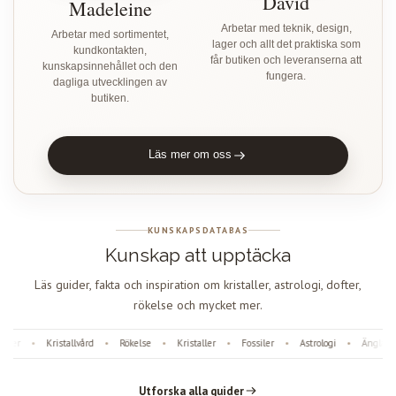
David
Madeleine
Arbetar med teknik, design,
Arbetar med sortimentet,
lager och allt det praktiska som
kundkontakten,
får butiken och leveranserna att
kunskapsinnehållet och den
fungera.
dagliga utvecklingen av
butiken.
Läs mer om oss
KUNSKAPSDATABAS
Kunskap att upptäcka
Läs guider, fakta och inspiration om kristaller, astrologi, dofter,
rökelse och mycket mer.
er
Kristallvård
Rökelse
Kristaller
Fossiler
Astrologi
Änglanum
•
•
•
•
•
•
Utforska alla guider