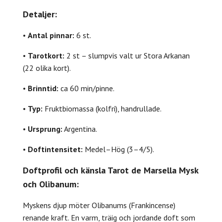
Detaljer:
•
Antal pinnar:
6 st.
•
Tarotkort:
2 st – slumpvis valt ur Stora Arkanan
(22 olika kort).
•
Brinntid:
ca 60 min/pinne.
•
Typ:
Fruktbiomassa (kolfri), handrullade.
•
Ursprung:
Argentina.
•
Doftintensitet:
Medel–Hög (3–4/5).
Doftprofil och känsla Tarot de Marsella Mysk
och Olibanum:
Myskens djup möter Olibanums (Frankincense)
renande kraft. En varm, träig och jordande doft som