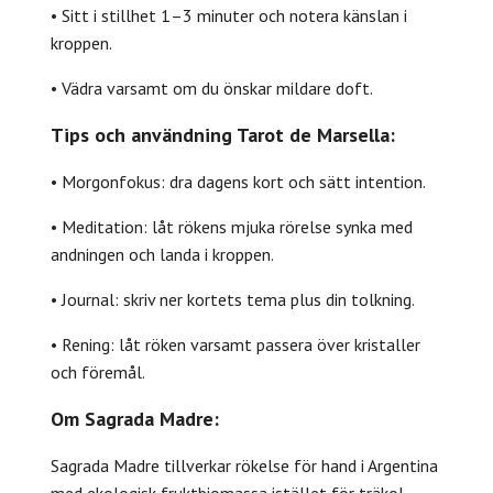
• Sitt i stillhet 1–3 minuter och notera känslan i
kroppen.
• Vädra varsamt om du önskar mildare doft.
Tips och användning Tarot de Marsella:
• Morgonfokus: dra dagens kort och sätt intention.
• Meditation: låt rökens mjuka rörelse synka med
andningen och landa i kroppen.
• Journal: skriv ner kortets tema plus din tolkning.
• Rening: låt röken varsamt passera över kristaller
och föremål.
Om Sagrada Madre:
Sagrada Madre tillverkar rökelse för hand i Argentina
med ekologisk fruktbiomassa istället för träkol –