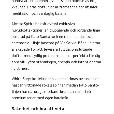
hundra års erfarenhet av att skapa rökelse av hög
kvalitet. Deras doftlinjer är framtagna för ritualer,
meditation och vardaglig balans.
Mystic Spirits består av två exklusiva
huvudkollektioner: en djupgående och jordande linje
baserad på Palo Santo, och en renande, ljus och
ceremoniell linje baserad på Vit Salvia. Båda linjerna
är skapade för att leverera fylliga, omslutande
dofter med tydlig premiumkänsla – perfekta för dig
som vill lyfta stämningen, energin och intentionerna
i ditt hem.
White Sage-kollektionen kännetecknas av sina ljusa,
nästan vittonade rökelsepinnar, medan Palo Santo-
linjen har naturligt mörkare, bruna pinnar – två
premiumserier med egen karaktär.
Säkerhet och bra att veta: