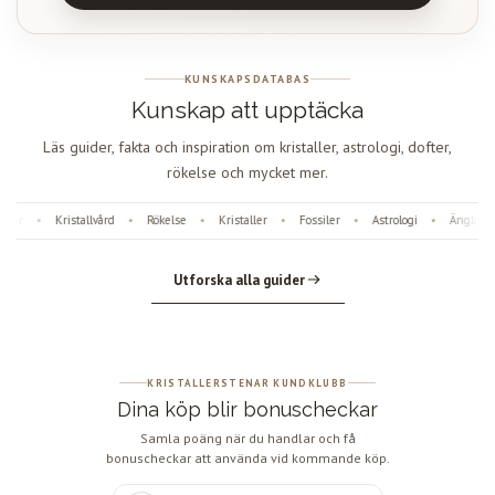
KUNSKAPSDATABAS
Kunskap att upptäcka
Läs guider, fakta och inspiration om kristaller, astrologi, dofter,
rökelse och mycket mer.
er
Kristallvård
Rökelse
Kristaller
Fossiler
Astrologi
Änglanum
•
•
•
•
•
•
Utforska alla guider
KRISTALLERSTENAR KUNDKLUBB
Dina köp blir bonuscheckar
Samla poäng när du handlar och få
bonuscheckar att använda vid kommande köp.