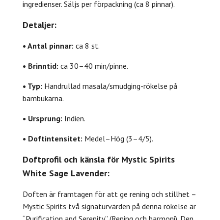
ingredienser. Säljs per förpackning (ca 8 pinnar).
Detaljer:
• Antal pinnar:
ca 8 st.
• Brinntid:
ca 30–40 min/pinne.
• Typ:
Handrullad masala/smudging-rökelse på
bambukärna.
• Ursprung:
Indien.
• Doftintensitet:
Medel–Hög (3–4/5).
Doftprofil och känsla för Mystic Spirits
White Sage Lavender:
Doften är framtagen för att ge rening och stillhet –
Mystic Spirits två signaturvärden på denna rökelse är
“Purification and Serenity” (Rening och harmoni). Den