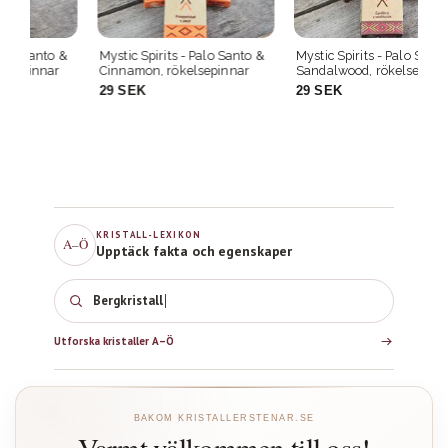
 &
Mystic Spirits - Palo Santo &
Mystic Spirits - Palo Santo &
My
Cinnamon, rökelsepinnar
Sandalwood, rökelsepinnar
La
29 SEK
29 SEK
2
KRISTALL-LEXIKON
A–Ö
Upptäck fakta och egenskaper
Bergkristall
Utforska kristaller A–Ö
BAKOM KRISTALLERSTENAR.SE
Varmt välkommen till oss!