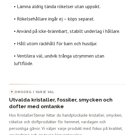
• Lämna aldrig tända rökelser utan uppsikt.
• Rökelsehållare ingår ej – köps separat.
• Använd på icke-brännbart, stabilt underlag i hållare.
• Håll utom räckhåll för barn och husdjur.
• Ventilera väl, undvik trånga utrymmen utan
luftflöde.
✦
OMSORG I VARJE VAL
Utvalda kristaller, fossiler, smycken och
dofter med omtanke
Hos KristallerStenar hittar du handplockade kristaller, smycken,
rökelse och doftprodukter för hemmet, vardagen och
personliga gåvor. Vi väljer varje produkt med fokus på kvalitet,
användning och en trygg köpupplevelse.