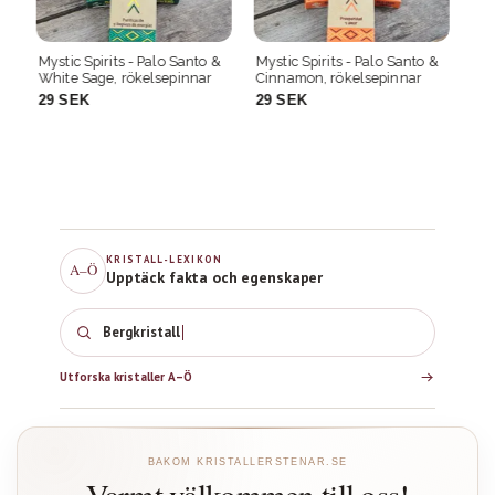
 &
Mystic Spirits - Palo Santo &
Mystic Spirits - Palo Santo &
My
Cinnamon, rökelsepinnar
Sandalwood, rökelsepinnar
La
29 SEK
29 SEK
2
KRISTALL-LEXIKON
A–Ö
Upptäck fakta och egenskaper
Bergkristall
Utforska kristaller A–Ö
BAKOM KRISTALLERSTENAR.SE
Varmt välkommen till oss!