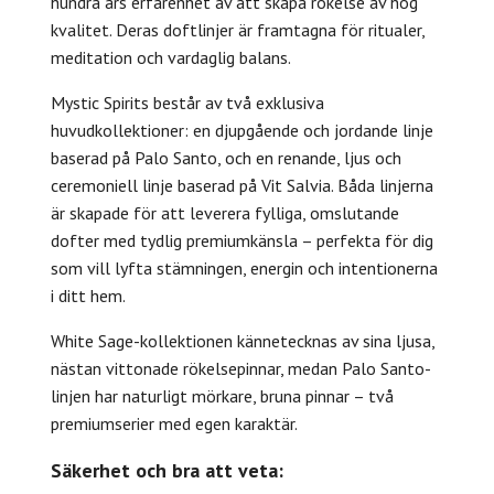
hundra års erfarenhet av att skapa rökelse av hög
kvalitet. Deras doftlinjer är framtagna för ritualer,
meditation och vardaglig balans.
Mystic Spirits består av två exklusiva
huvudkollektioner: en djupgående och jordande linje
baserad på Palo Santo, och en renande, ljus och
ceremoniell linje baserad på Vit Salvia. Båda linjerna
är skapade för att leverera fylliga, omslutande
dofter med tydlig premiumkänsla – perfekta för dig
som vill lyfta stämningen, energin och intentionerna
i ditt hem.
White Sage-kollektionen kännetecknas av sina ljusa,
nästan vittonade rökelsepinnar, medan Palo Santo-
linjen har naturligt mörkare, bruna pinnar – två
premiumserier med egen karaktär.
Säkerhet och bra att veta: