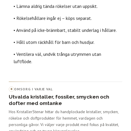
• Lämna aldrig tända rökelser utan uppsikt.
• Rökelsehållare ingår ej – köps separat.
• Använd på icke-brännbart, stabilt underlag i hållare.
• Håll utom räckhåll för barn och husdjur.
• Ventilera väl, undvik trånga utrymmen utan
luftflöde.
✦
OMSORG I VARJE VAL
Utvalda kristaller, fossiler, smycken och
dofter med omtanke
Hos KristallerStenar hittar du handplockade kristaller, smycken,
rökelse och doftprodukter för hemmet, vardagen och
personliga gåvor. Vi väljer varje produkt med fokus på kvalitet,
användning och en trygg köpupplevelse.