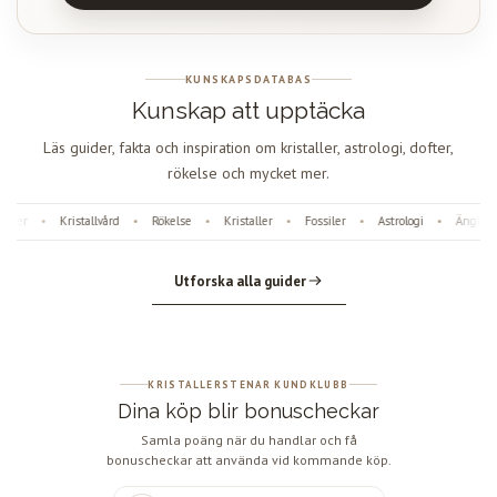
KUNSKAPSDATABAS
Kunskap att upptäcka
Läs guider, fakta och inspiration om kristaller, astrologi, dofter,
rökelse och mycket mer.
ter
Kristallvård
Rökelse
Kristaller
Fossiler
Astrologi
Änglanum
•
•
•
•
•
•
Utforska alla guider
KRISTALLERSTENAR KUNDKLUBB
Dina köp blir bonuscheckar
Samla poäng när du handlar och få
bonuscheckar att använda vid kommande köp.