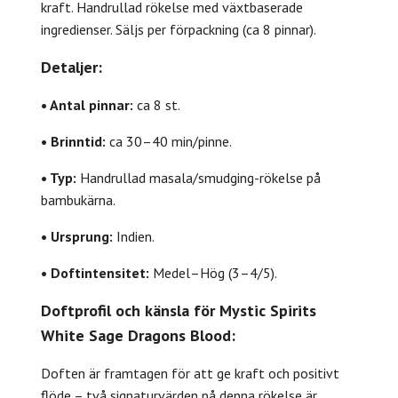
kraft. Handrullad rökelse med växtbaserade
ingredienser. Säljs per förpackning (ca 8 pinnar).
Detaljer:
• Antal pinnar:
ca 8 st.
• Brinntid:
ca 30–40 min/pinne.
• Typ:
Handrullad masala/smudging-rökelse på
bambukärna.
• Ursprung:
Indien.
• Doftintensitet:
Medel–Hög (3–4/5).
Doftprofil och känsla för Mystic Spirits
White Sage Dragons Blood:
Doften är framtagen för att ge kraft och positivt
flöde – två signaturvärden på denna rökelse är