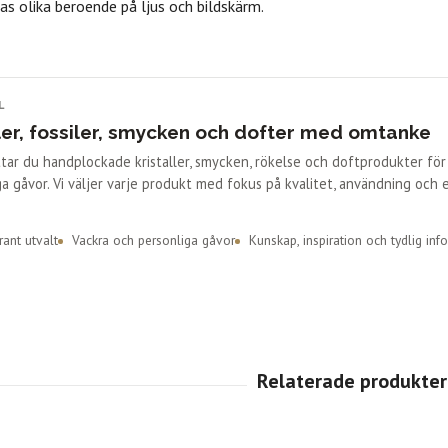
as olika beroende på ljus och bildskärm.
L
ler, fossiler, smycken och dofter med omtanke
ittar du handplockade kristaller, smycken, rökelse och doftprodukter fö
a gåvor. Vi väljer varje produkt med fokus på kvalitet, användning och 
ant utvalt
Vackra och personliga gåvor
Kunskap, inspiration och tydlig inf