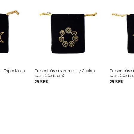
anummer
Dofter
Kristallvård
Rökelse
•
•
•
•
 – 7 Chakra
Presentpåse i sammet – Hamsa
Förvaringspå
svart (10x11 cm)
svart
29 SEK
59 SEK