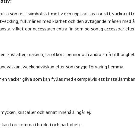
otiv:
fta som ett symboliskt motiv och uppskattas för sitt vackra uttr
utveckling, fullmånen med klarhet och den avtagande månen med åt
änsla, vilket gör necessären extra fin som personlig accessoar eller
ken, kristaller, makeup, tarotkort, pennor och andra små tillhörighet
 handväskan, weekendväskan eller som snygg förvaring hemma.
r en vacker gåva som kan fyllas med exempelvis ett kristallarmban
smycken, kristaller och annat innehåll ingår ej.
r kan förekomma i broderi och pärlarbete.