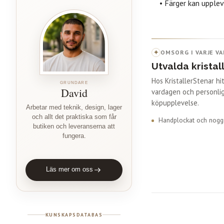
• Färger kan upplev
✦
OMSORG I VARJE VA
Utvalda kristal
Hos KristallerStenar h
GRUNDARE
David
vardagen och personlig
köpupplevelse.
Arbetar med teknik, design, lager
och allt det praktiska som får
Handplockat och noggr
butiken och leveranserna att
fungera.
Läs mer om oss
KUNSKAPSDATABAS