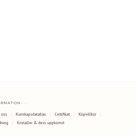
ORMATION
 oss
Kunskapsdatabas
Certifikat
Köpvillkor
dning
Kristaller & dess uppkomst