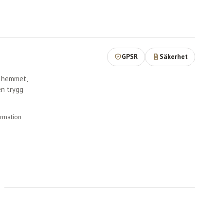
GPSR
Säkerhet
r hemmet,
en trygg
ormation