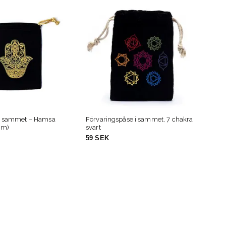
se i sammet, 7 chakra
Presentpåse i sammet – Svart
Org
(13x18 cm)
29 SEK
19 