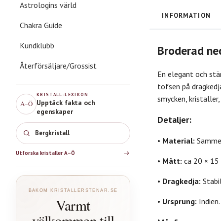
Astrologins värld
INFORMATION
Chakra Guide
Kundklubb
Broderad ne
Återförsäljare/Grossist
En elegant och stä
tofsen på dragkedja
KRISTALL-LEXIKON
smycken, kristaller
Upptäck fakta och
A–Ö
egenskaper
Detaljer:
Bergkristall
•
Material:
Sammet 
Utforska kristaller A–Ö
•
Mått:
ca 20 × 15
•
Dragkedja:
Stabi
BAKOM KRISTALLERSTENAR.SE
Varmt
•
Ursprung:
Indien.
välkommen till