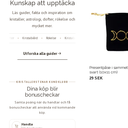
Kunskap att upptäcka
Läs guider, fakta och inspiration om
kristaller, astrologi, dofter, rökelse och
mycket mer.
Dofter
Kristallvård
Rökelse
Kristaller
Fossiler
Astrologi
Ängl
•
•
•
•
•
•
Utforska alla guider
ånen
Presentpåse i sammet – Triple Moon
Presentpåse i sammet
svart (10x11 cm)
svart (10x11 cm)
29 SEK
29 SEK
KRISTALLERSTENAR KUNDKLUBB
Dina köp blir
bonuscheckar
Samla poäng när du handlar och få
bonuscheckar att använda vid kommande
köp.
Handla