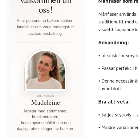
Månfaser som m
oss!
Månfaser används o
Vi är personerna bakom butiken,
traditionellt med 
innehållet och varje omsorgsfullt
visuellt lugnande k
packad beställning.
Användning:
• Idealisk för smyc
• Passar perfekt i
• Denna necessär ä
favoritdoft.
GRUNDARE
Madeleine
Bra att veta:
Arbetar med sortimentet,
• Säljes styckvis – 
kundkontakten,
kunskapsinnehållet och den
• Mindre variatione
dagliga utvecklingen av butiken.