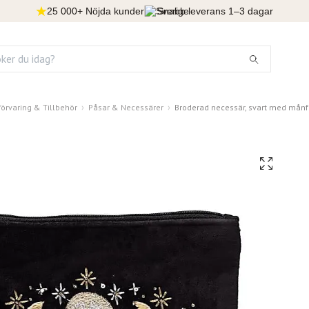
25 000+ Nöjda kunder
Snabb leverans 1–3 dagar
örvaring & Tillbehör
Påsar & Necessärer
Broderad necessär, svart med månf