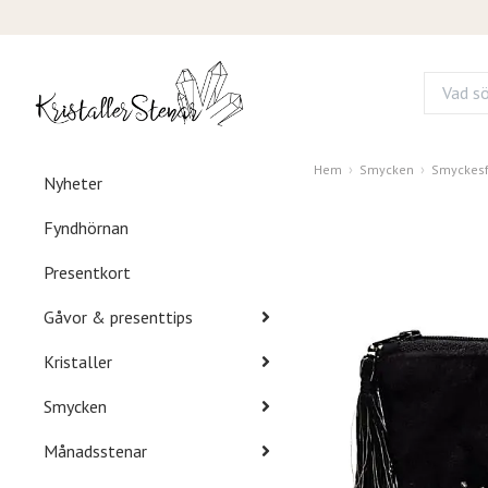
Hem
Smycken
Smyckesf
Nyheter
Fyndhörnan
Presentkort
Gåvor & presenttips
Kristaller
Smycken
Månadsstenar