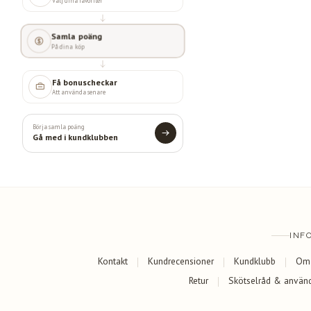
Välj dina favoriter
Samla poäng
På dina köp
Få bonuscheckar
Att använda senare
Börja samla poäng
Gå med i kundklubben
INF
Kontakt
Kundrecensioner
Kundklubb
Om
Retur
Skötselråd & använ