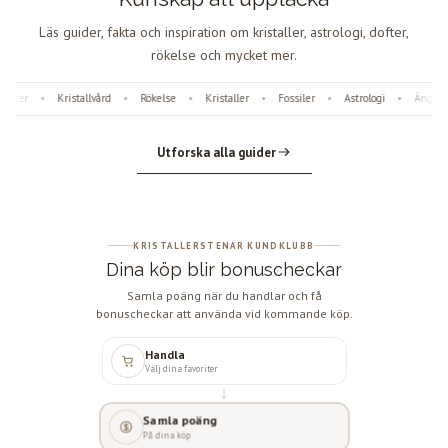
Läs guider, fakta och inspiration om kristaller, astrologi, dofter,
rökelse och mycket mer.
fter
Kristallvård
Rökelse
Kristaller
Fossiler
Astrologi
Änglanu
•
•
•
•
•
•
Utforska alla guider
KRISTALLERSTENAR KUNDKLUBB
Dina köp blir bonuscheckar
Samla poäng när du handlar och få
bonuscheckar att använda vid kommande köp.
Handla
Välj dina favoriter
Samla poäng
På dina köp