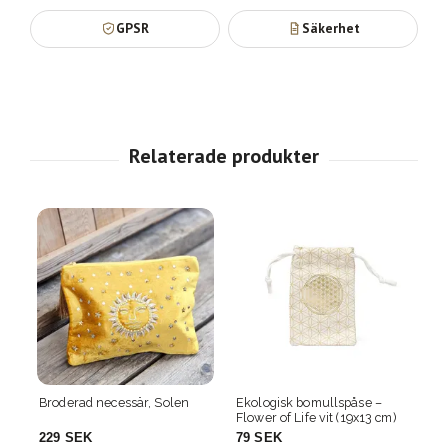
GPSR
Säkerhet
cessär, Solen
Ekologisk bomullspåse –
Broderad necessär, t
Flower of Life vit (19x13 cm)
med blommor
79 SEK
229 SEK