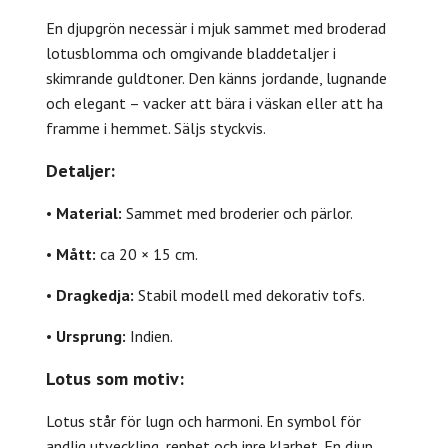
En djupgrön necessär i mjuk sammet med broderad
lotusblomma och omgivande bladdetaljer i
skimrande guldtoner. Den känns jordande, lugnande
och elegant – vacker att bära i väskan eller att ha
framme i hemmet. Säljs styckvis.
Detaljer:
•
Material:
Sammet med broderier och pärlor.
•
Mått:
ca 20 × 15 cm.
•
Dragkedja:
Stabil modell med dekorativ tofs.
•
Ursprung:
Indien.
Lotus som motiv:
Lotus står för lugn och harmoni. En symbol för
andlig utveckling, renhet och inre klarhet. En djup