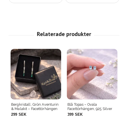
in
Blå Topas – Ovala
Citrin – Ovala
Gr
n
Facettörhängen, 925 Silver
Facettörhängen, 925 Silver
Fa
399 SEK
399 SEK
3