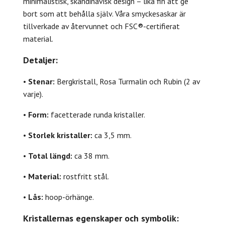
minimalistisk, skandinavisk design – lika fin att ge
bort som att behålla själv. Våra smyckesaskar är
tillverkade av återvunnet och FSC®-certifierat
material.
Detaljer:
•
Stenar:
Bergkristall, Rosa Turmalin och Rubin (2 av
varje).
•
Form:
facetterade runda kristaller.
•
Storlek kristaller:
ca 3,5 mm.
•
Total längd:
ca 38 mm.
•
Material:
rostfritt stål.
•
Lås:
hoop-örhänge.
Kristallernas egenskaper och symbolik: