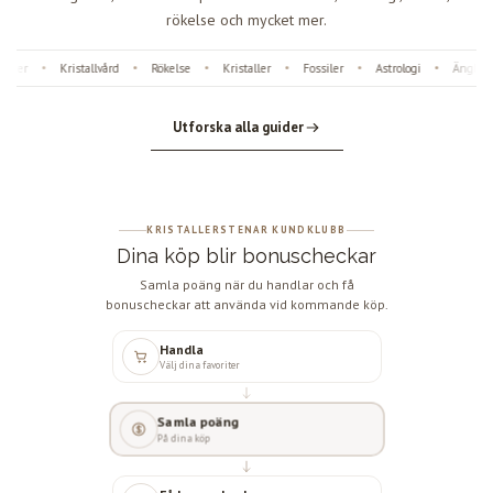
rökelse och mycket mer.
ter
Kristallvård
Rökelse
Kristaller
Fossiler
Astrologi
Änglanu
•
•
•
•
•
•
Utforska alla guider
KRISTALLERSTENAR KUNDKLUBB
Dina köp blir bonuscheckar
Samla poäng när du handlar och få
bonuscheckar att använda vid kommande köp.
Handla
Välj dina favoriter
Samla poäng
På dina köp