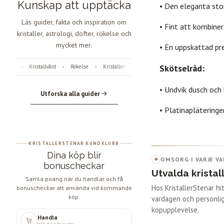
Kunskap att upptäcka
• Den eleganta stor
Läs guider, fakta och inspiration om
• Fint att kombine
kristaller, astrologi, dofter, rökelse och
mycket mer.
• En uppskattad pre
Skötselråd:
r
Kristallvård
Rökelse
Kristaller
Fossiler
Astrologi
Änglanumm
•
•
•
•
•
•
• Undvik dusch och 
Utforska alla guider
• Platinapläteringe
KRISTALLERSTENAR KUNDKLUBB
Dina köp blir
✦
OMSORG I VARJE VA
bonuscheckar
Utvalda kristal
Samla poäng när du handlar och få
Hos KristallerStenar h
bonuscheckar att använda vid kommande
köp.
vardagen och personlig
köpupplevelse.
Handla