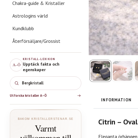
Chakra-guide & Kristaller
Astrologins värld
Kundklubb
Återförsäljare/Grossist
KRISTALL-LEXIKON
Upptäck fakta och
A–Ö
egenskaper
Ro
Utforska kristaller A–Ö
INFORMATION
Citrin – Ova
BAKOM KRISTALLERSTENAR.SE
Varmt
välkommen till
Eleganta örhängen m