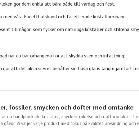
leken gör dem enkla att bära både till vardag och fest.
ra med våra Facetthalsband och facetterade kristallarmband.
sent till någon som tycker om naturliga kristaller och stilrena smy
er
Dofter
Kristallvård
Rökelse
•
•
•
•
bad när du bär örhängena för att skydda sten och infattning.
n gör att det äkta silvret behåller sin ljusa glans längre jämfört 
L
ler, fossiler, smycken och dofter med omtanke
ittar du handplockade kristaller, smycken, rökelse och doftprodukter fö
a gåvor. Vi väljer varje produkt med fokus på kvalitet, användning och 