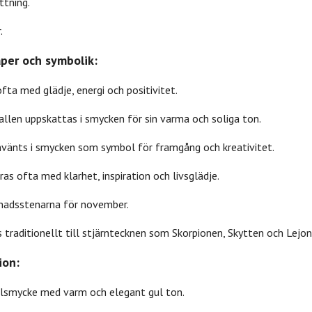
ttning.
.
aper och symbolik:
ofta med glädje, energi och positivitet.
tallen uppskattas i smycken för sin varma och soliga ton.
 använts i smycken som symbol för framgång och kreativitet.
ras ofta med klarhet, inspiration och livsglädje.
månadsstenarna för november.
s traditionellt till stjärntecknen som Skorpionen, Skytten och Lejon
ion:
tallsmycke med varm och elegant gul ton.