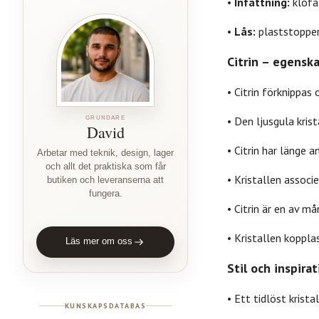
•
Infattning:
klofa
•
Lås:
plaststopper
Citrin – egensk
• Citrin förknippas 
• Den ljusgula kris
GRUNDARE
David
• Citrin har länge
Arbetar med teknik, design, lager
och allt det praktiska som får
• Kristallen associe
butiken och leveranserna att
fungera.
• Citrin är en av 
• Kristallen koppla
Läs mer om oss
Stil och inspirat
• Ett tidlöst kris
KUNSKAPSDATABAS