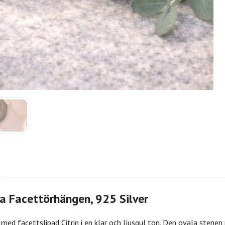
la Facettörhängen, 925 Silver
ed facettslipad Citrin i en klar och ljusgul ton. Den ovala stenen 