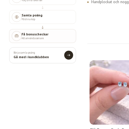
Välj dina favoriter
Handplockat och noggr
Samla poäng
På dina köp
Få bonuscheckar
Att använda senare
Börja samla poäng
Gå med i kundklubben