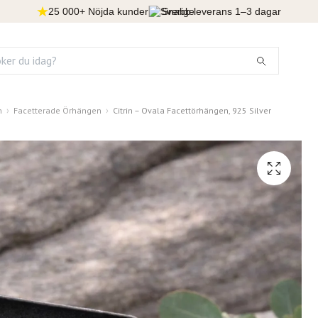
25 000+ Nöjda kunder
Snabb leverans 1–3 dagar
n
Facetterade Örhängen
Citrin – Ovala Facettörhängen, 925 Silver