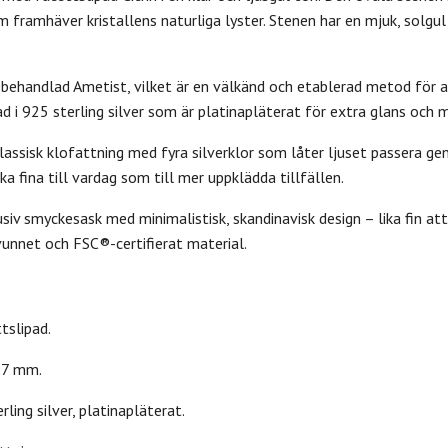
 framhäver kristallens naturliga lyster. Stenen har en mjuk, solgu
behandlad Ametist, vilket är en välkänd och etablerad metod för a
tad i 925 sterling silver som är platinapläterat för extra glans och
lassisk klofattning med fyra silverklor som låter ljuset passera g
ka fina till vardag som till mer uppklädda tillfällen.
usiv smyckesask med minimalistisk, skandinavisk design – lika fin at
vunnet och FSC®-certifierat material.
ttslipad.
 7 mm.
ling silver, platinapläterat.