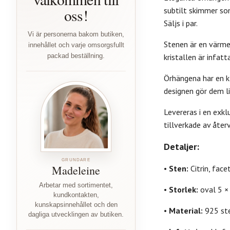
oss!
subtilt skimmer som
Säljs i par.
Vi är personerna bakom butiken,
Stenen är en värme
innehållet och varje omsorgsfullt
packad beställning.
kristallen är infat
Örhängena har en k
designen gör dem li
Levereras i en exkl
tillverkade av åter
Detaljer:
GRUNDARE
Madeleine
•
Sten:
Citrin, face
Arbetar med sortimentet,
•
Storlek:
oval 5 ×
kundkontakten,
kunskapsinnehållet och den
•
Material:
925 ster
dagliga utvecklingen av butiken.