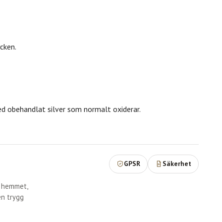
cken.
med obehandlat silver som normalt oxiderar.
GPSR
Säkerhet
r hemmet,
en trygg