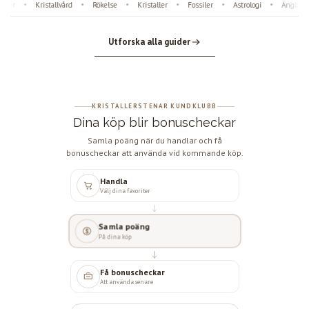
er
Kristallvård
Rökelse
Kristaller
Fossiler
Astrologi
Änglanum
•
•
•
•
•
•
Utforska alla guider
KRISTALLERSTENAR KUNDKLUBB
Dina köp blir bonuscheckar
Samla poäng när du handlar och få
bonuscheckar att använda vid kommande köp.
Handla
Välj dina favoriter
Samla poäng
På dina köp
Få bonuscheckar
Att använda senare