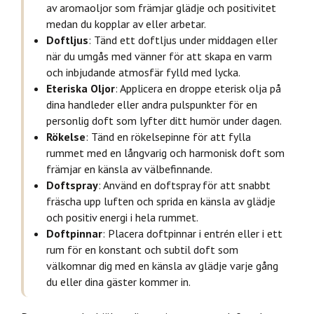
av aromaoljor som främjar glädje och positivitet
medan du kopplar av eller arbetar.
Doftljus
: Tänd ett doftljus under middagen eller
när du umgås med vänner för att skapa en varm
och inbjudande atmosfär fylld med lycka.
Eteriska Oljor
: Applicera en droppe eterisk olja på
dina handleder eller andra pulspunkter för en
personlig doft som lyfter ditt humör under dagen.
Rökelse
: Tänd en rökelsepinne för att fylla
rummet med en långvarig och harmonisk doft som
främjar en känsla av välbefinnande.
Doftspray
: Använd en doftspray för att snabbt
fräscha upp luften och sprida en känsla av glädje
och positiv energi i hela rummet.
Doftpinnar
: Placera doftpinnar i entrén eller i ett
rum för en konstant och subtil doft som
välkomnar dig med en känsla av glädje varje gång
du eller dina gäster kommer in.