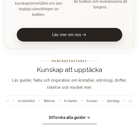
får butiken och leveranserna att
kunskapsinnehållet och den
fungera.
dagliga utvecklingen av
butiken.
Läs mer om oss
KUNSKAPSDATABAS
Kunskap att upptäcka
Läs guider, fakta och inspiration om kristaller, astrologi, dofter,
rökelse och mycket mer.
fter
Kristallvård
Rökelse
Kristaller
Fossiler
Astrologi
Änglanu
•
•
•
•
•
•
Utforska alla guider