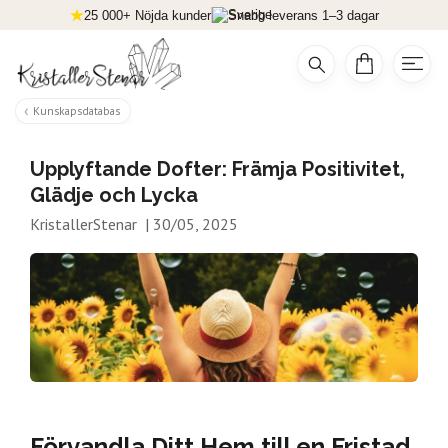
25 000+ Nöjda kunder
Snabb leverans 1–3 dagar
Kunskapsdatabas
Upplyftande Dofter: Främja Positivitet,
Glädje och Lycka
KristallerStenar
|
30/05, 2025
Förvandla Ditt Hem till en Fristad