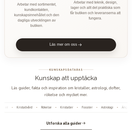
Arbetar med teknik, design,
Arbetar med sortimentet,
lager och allt det praktiska som
kundkontakten,
får butiken och leveranserna att
kunskapsinnehållet och den
fungera.
dagliga utvecklingen av
butiken.
Läs mer om oss
KUNSKAPSDATABAS
Kunskap att upptäcka
Läs guider, fakta och inspiration om kristaller, astrologi, dofter,
rökelse och mycket mer.
fter
Kristallvård
Rökelse
Kristaller
Fossiler
Astrologi
Änglanu
•
•
•
•
•
•
Utforska alla guider