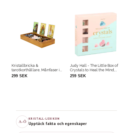
Judy Hall - The Little Box of
Sagrada Madre – Oracle of
ser i
Crystals to Heal the Mind,
Wisdom, rökelsepinnar + 1
Body and Spirit
orakelkort
259 SEK
99 SEK
KRISTALL-LEXIKON
A–Ö
Upptäck fakta och egenskaper