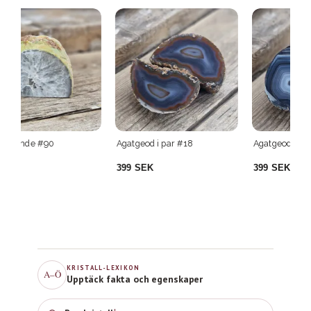
Agatgeod i par #18
Agatgeod i par #31
Ag
399 SEK
399 SEK
3
KRISTALL-LEXIKON
A–Ö
Upptäck fakta och egenskaper