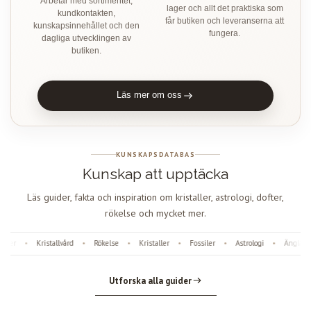
Arbetar med sortimentet,
lager och allt det praktiska som
kundkontakten,
får butiken och leveranserna att
kunskapsinnehållet och den
fungera.
dagliga utvecklingen av
butiken.
Läs mer om oss
KUNSKAPSDATABAS
Kunskap att upptäcka
Läs guider, fakta och inspiration om kristaller, astrologi, dofter,
rökelse och mycket mer.
er
Kristallvård
Rökelse
Kristaller
Fossiler
Astrologi
Änglanum
•
•
•
•
•
•
Utforska alla guider