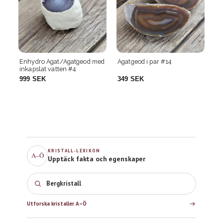
 med
Agatgeod i par #14
Agatgeod i par #19
A
349 SEK
229 SEK
KRISTALL-LEXIKON
A–Ö
Upptäck fakta och egenskaper
Bergkristall
Utforska kristaller A–Ö