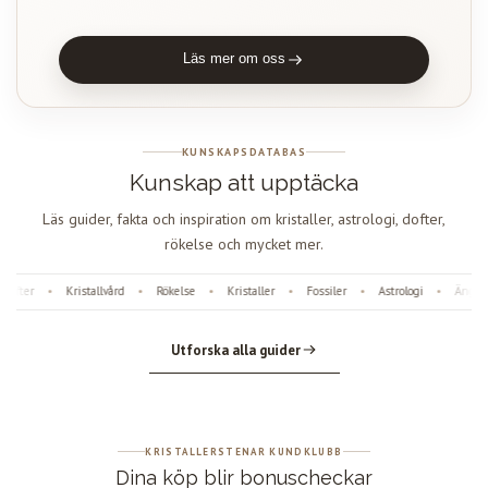
Läs mer om oss
KUNSKAPSDATABAS
Kunskap att upptäcka
Läs guider, fakta och inspiration om kristaller, astrologi, dofter,
rökelse och mycket mer.
fter
Kristallvård
Rökelse
Kristaller
Fossiler
Astrologi
Änglan
•
•
•
•
•
•
Utforska alla guider
KRISTALLERSTENAR KUNDKLUBB
Dina köp blir bonuscheckar