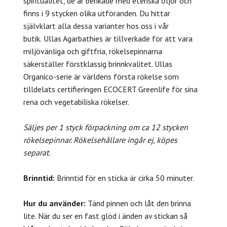
spiritualitet, de är berikade med eteriska oljor och
finns i 9 stycken olika utföranden. Du hittar
självklart alla dessa varianter hos oss i vår
butik.
Ullas Agarbathies är tillverkade för att vara
miljövänliga och giftfria, rökelsepinnarna
säkerställer förstklassig brinnkvalitet. Ullas
Organico-serie är världens första rökelse som
tilldelats
certifieringen
ECOCERT Greenlife för sina
rena och vegetabiliska rökelser.
Säljes per 1 styck förpackning om ca 12 stycken
rökelsepinnar. Rökelsehållare ingår ej, köpes
separat.
Brinntid:
Brinntid för en sticka är cirka 50 minuter.
Hur du använder:
Tänd pinnen och låt den brinna
lite. När du ser en fast glöd i änden av stickan så