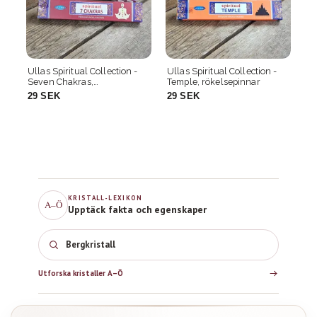
Ullas Spiritual Collection -
Ullas Spiritual Collection -
Ul
Seven Chakras,
Temple, rökelsepinnar
Yo
rökelsepinnar
29 SEK
29 SEK
2
KRISTALL-LEXIKON
A–Ö
Upptäck fakta och egenskaper
Bergkristall
Utforska kristaller A–Ö