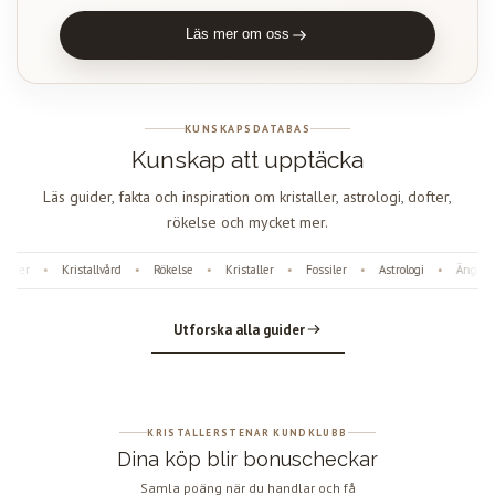
Läs mer om oss
KUNSKAPSDATABAS
Kunskap att upptäcka
Läs guider, fakta och inspiration om kristaller, astrologi, dofter,
rökelse och mycket mer.
ter
Kristallvård
Rökelse
Kristaller
Fossiler
Astrologi
Änglanu
•
•
•
•
•
•
Utforska alla guider
KRISTALLERSTENAR KUNDKLUBB
Dina köp blir bonuscheckar
Samla poäng när du handlar och få