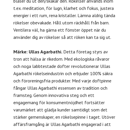
blåser du ut den/skakar den. Rökelser används inom
t.ex. meditation, för lugn, klarhet och fokus, justera
energier i ett rum, rena kristaller. Lämna aldrig tända
rökelser obevakade. Håll utom räckhåll från barn.
Ventilera väl, ha gärna ett fönster öppet när du
använder dig av rökelser så att röken kan ta sig ut.
Märke: Ullas Agarbathi.
Detta företag styrs av
tron att hälsa är rikedom. Med ekologiska råvaror
och noga labbtestade dofter revolutionerar Ullas
Agarbathi rökelseindustrin och erbjuder 100% säkra
och föroreningsfria produkter. Med varje doftpinne
fångar Ullas Agarbathi essensen av tradition och
framsteg. Genom innovativa steg och ett
engagemang för konsumentnöjdhet fortsätter
varumärket att glädja kunder samtidigt som det
stärker gemenskaper, en rökelsepinne i taget. Utöver
affärsframgång är Ullas Agarbathi engagerad i att